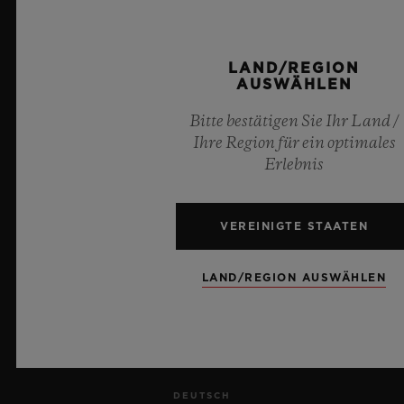
PRESSE
LAND/REGION
DATENSCHUTZ
AUSWÄHLEN
RECHTLICHER HINWEIS UND NUTZUNGSBEDINGUNGEN
Bitte bestätigen Sie Ihr Land /
Ihre Region für ein optimales
GESCHÄFTSBEDINGUNGEN
Erlebnis
ETHISCHE VERPFLICHTUNG
VEREINIGTE STAATEN
BARRIEREFREIHEIT
LAND/REGION AUSWÄHLEN
MSA TRANSPARENCY
SITEMAP
DEUTSCH