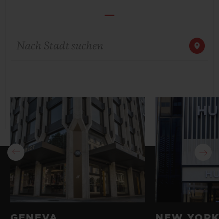
BIG BANG
BIG BANG
SPIRIT OF BIG
SUMMER MULTI-
PEACH CERAMIC
ESSENTIAL T
COLORED CERAMIC
EXKLUSIV ON
Nach Stadt suchen
EXKLUSIVE DIENSTLEISTUNGEN
5+5-GARANTIE
HUBLOTISTA UND GARANTIEVERLÄNGERUNG
VORAUSSICHTLICHE LIEFERZEIT
KOSTENLOSE LIEFERUNG & RÜCKSENDUNGEN
SICHERE BEZAHLUNG
GESCHENKBEUTEL
GENEVA
NEW YORK