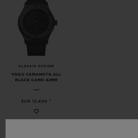
CLASSIC FUSION
YOHJI YAMAMOTO ALL
BLACK CAMO 42MM
•
EUR 12,400