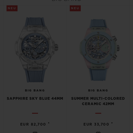
BIG BANG
BIG BANG
SPIRIT OF BIG
NEU
NEU
SUMMER MULTI-
PEACH CERAMIC
ESSENTIAL T
COLORED CERAMIC
EXKLUSIV ON
KONTAKT
BIG BANG
BIG BANG
SAPPHIRE SKY BLUE 44MM
SUMMER MULTI-COLORED
CERAMIC 42MM
EINE BOUTIQUE FINDEN
•
•
EUR 82,700
EUR 33,700