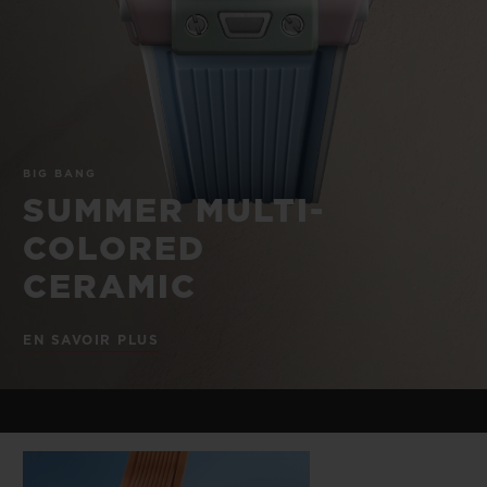
BIG BANG
BIG BANG
SPIRIT OF BIG
SUMMER MULTI-
PEACH CERAMIC
ESSENTIAL T
COLORED CERAMIC
EXCLUSIVITÉ
LIGNE
SERVICES EXCLUSIFS
BIG BANG
GARANTIE 5+5
SUMMER MULTI-
COLORED
HUBLOTISTA ET EXTENSION DE GARANTIE
CERAMIC
DÉLAI DE LIVRAISON
EN SAVOIR PLUS
LIVRAISON ET RETOURS GRATUITS
PAIEMENT SÉCURISÉ
POCHETTE CADEAU