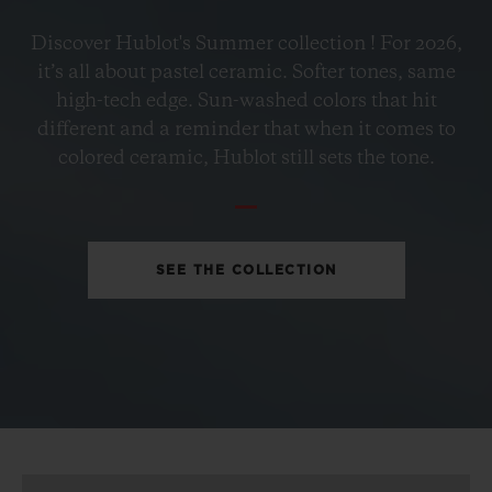
BIG BANG
Discover Hublot's Summer collection ! For 2026,
PETROL BLUE CERAMIC
it’s all about pastel ceramic. Softer tones, same
33 MM
high-tech edge. Sun-washed colors that hit
different and a reminder that when it comes to
•
colored ceramic, Hublot still sets the tone.
EUR 15,200
SEE THE COLLECTION