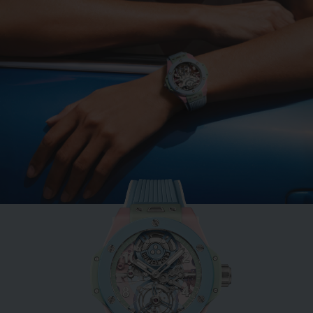
BIG BANG
MINT GREEN CERAMIC
33 MM
•
EUR 15,200