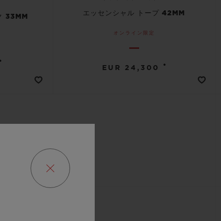
エッセンシャル トープ 42MM
 33MM
オンライン限定
•
•
EUR 24,300