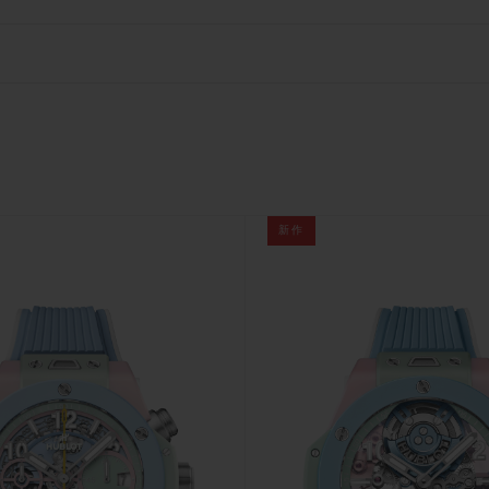
ビッグ・バン
スピリット オブ ビッグ・バン
ピーチセラミック
エッセンシャル トープ
リロ
オンライン限定
タと延長
配送日数
送料＆返品無料
安全な決済
新作
わせ
ブティック検