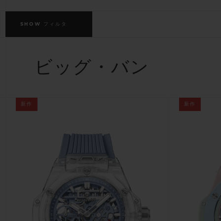
ビッグ・バン
サマー マルチカラーセラミ
SHOW
フィルタ
ック
特別なサービス
ビッグ・バン
5＋5年保証
ウブロティス
保証
新作
新作
お問い合