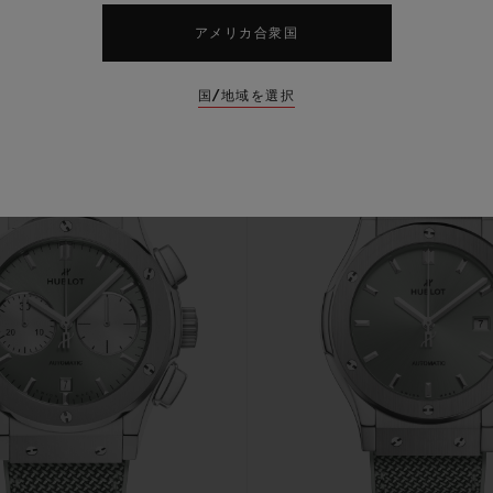
アメリカ合衆国
新作
国/地域を選択