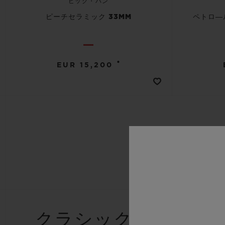
ビッグ・バン
ピーチセラミック 33MM
ペトロ―
•
EUR 15,200
クラシック・フュー