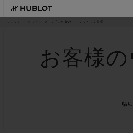
Skip
to
main
content
パ
ウォッチコレクション
ウブロの時計コレクションを検索
ン
く
ず
リ
ス
ト
お客様の
最近の検索
新作
最近の検索はありません
幅広