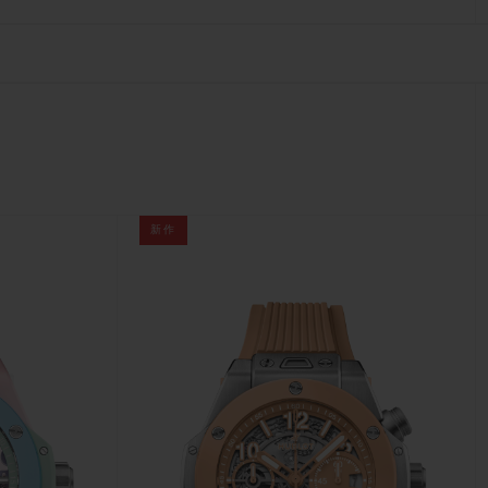
ビッグ・バン
ーデッド オールブラッ
ク
ギフトポーチ
新作
索