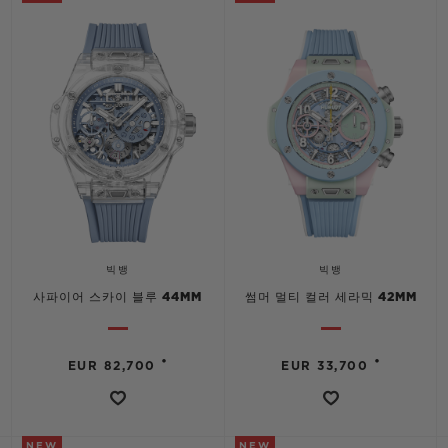
빅뱅
빅뱅
스피릿 오브 빅
썸머 멀티 컬러 세라믹
피치 세라믹
에센셜 토프
온라인 익스클
익스클루시브 서비스
5+5 워런티
휴블로티스타 및 연장 보증
빅뱅
빅뱅
예상 배송일
사파이어 스카이 블루 44MM
썸머 멀티 컬러 세라믹 42MM
무료 배송 & 반품
•
•
EUR 82,700
EUR 33,700
안전한 결제
기프트 파우치
NEW
NEW