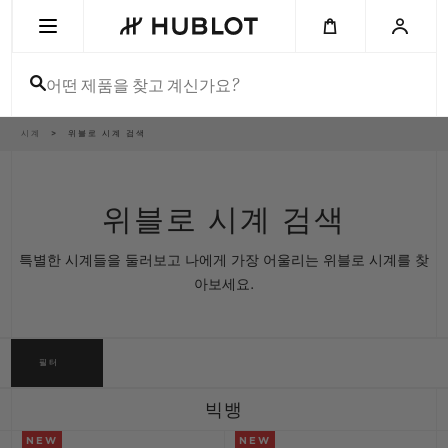
Skip
to
main
content
어떤 제품을 찾고 계신가요?
이
시계
위블로 시계 검색
최근 검색
동
경
로
최근 검색이 없습니다
위블로 시계 검색
신제품
특별한 시계들을 둘러보고 나에게 가장 어울리는 위블로 시계를 찾
아보세요.
필터
빅뱅
NEW
NEW