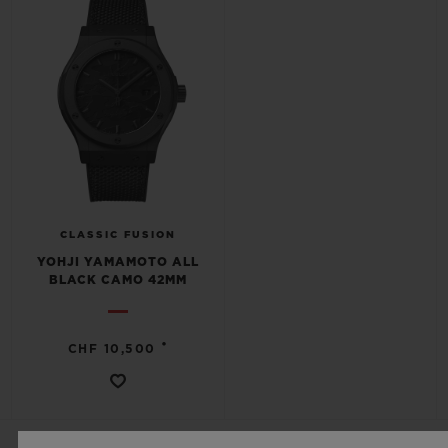
CLASSIC FUSION
YOHJI YAMAMOTO ALL
BLACK CAMO 42MM
•
CHF 10,500