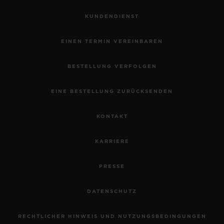
KUNDENDIENST
EINEN TERMIN VEREINBAREN
BESTELLUNG VERFOLGEN
EINE BESTELLUNG ZURÜCKSENDEN
KONTAKT
KARRIERE
SPIRIT OF BIG BANG
TITANIUM DIAMONDS 39
PRESSE
MM
DATENSCHUTZ
•
EUR 20,000
RECHTLICHER HINWEIS UND NUTZUNGSBEDINGUNGEN