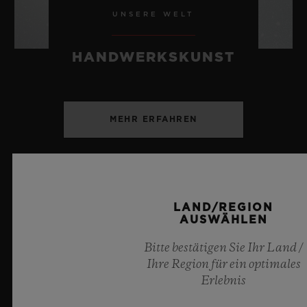
UNSERE WELT
HANDWERKSKUNST
MEHR ERFAHREN
LAND/REGION
AUSWÄHLEN
SPIRIT OF BIG BANG
Bitte bestätigen Sie Ihr Land /
BLACK MAGIC 42 MM
Ihre Region für ein optimales
Erlebnis
•