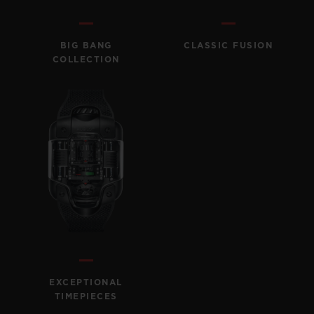
BIG BANG
BIG BANG
SPIRIT OF BIG
SUMMER MULTI-
PEACH CERAMIC
ESSENTIAL T
COLORED CERAMIC
EXKLUSIV ON
BIG BANG
CLASSIC FUSION
COLLECTION
EXKLUSIVE DIENSTLEISTUNGEN
5+5-GARANTIE
HUBLOTISTA UND GARANTIEVERLÄNGERUNG
VORAUSSICHTLICHE LIEFERZEIT
KOSTENLOSE LIEFERUNG & RÜCKSENDUNGEN
SICHERE BEZAHLUNG
EXCEPTIONAL
TIMEPIECES
GESCHENKBEUTEL