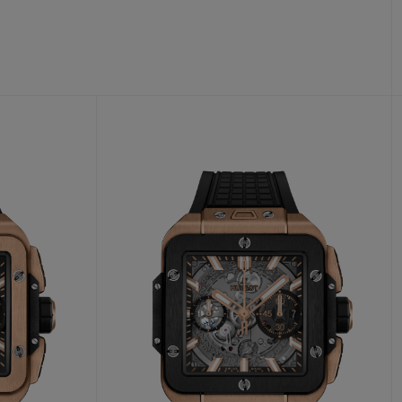
T OF BIG BANG
BIG BANG
NTIAL TAUPE
RELOADED ALL BLACK
USIV ONLINE
EFERUNG
SICHERE BEZAHLUNG
GESCHENKBEUTEL
UNGEN
EINE BOUTIQUE FINDEN