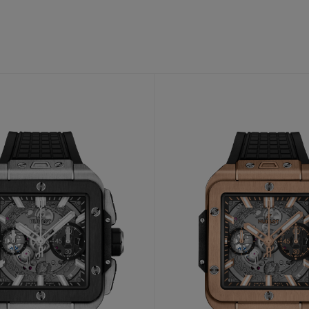
BIG BANG
SPIRI
D
PEACH CERAMIC
ESSE
EXKL
NGEN
UBLOTISTA UND
VORAUSSICHTLICHE
KOSTENLOSE LI
NTIEVERLÄNGERUNG
LIEFERZEIT
& RÜCKSEND
KONTAKT