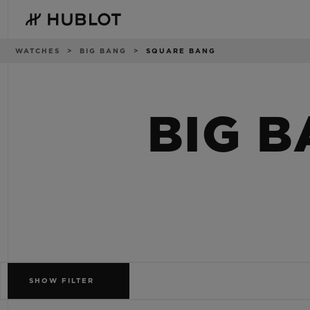
Skip
to
main
content
Brotkrümel
WATCHES
BIG BANG
SQUARE BANG
BIG 
KÜRZLICHE SUCHE
NEUHEITEN
Keine kürzliche Suche
SHOW
FILTER