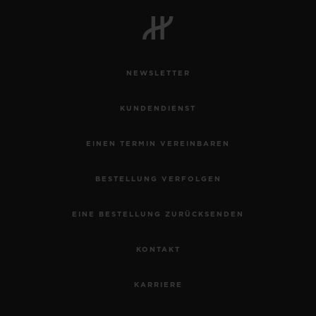
BIG BANG
BIG BANG
SPIRIT OF BIG
SUMMER MULTI-
PEACH CERAMIC
ESSENTIAL T
COLORED CERAMIC
EXKLUSIV ON
NEWSLETTER
EXKLUSIVE DIENSTLEISTUNGEN
KUNDENDIENST
5+5-GARANTIE
EINEN TERMIN VEREINBAREN
HUBLOTISTA UND GARANTIEVERLÄNGERUNG
BESTELLUNG VERFOLGEN
VORAUSSICHTLICHE LIEFERZEIT
EINE BESTELLUNG ZURÜCKSENDEN
KOSTENLOSE LIEFERUNG & RÜCKSENDUNGEN
KONTAKT
SICHERE BEZAHLUNG
KARRIERE
GESCHENKBEUTEL