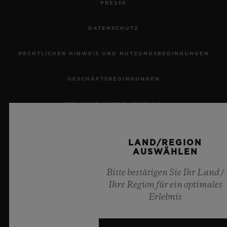
PRESSE
DATENSCHUTZ
RECHTLICHER HINWEIS UND NUTZUNGSBEDINGUNGEN
KONTAKT
GESCHÄFTSBEDINGUNGEN
ETHISCHE VERPFLICHTUNG
BARRIEREFREIHEIT
LAND/REGION
AUSWÄHLEN
MSA TRANSPARENCY
EINE BOUTIQUE FINDEN
Bitte bestätigen Sie Ihr Land /
SITEMAP
Ihre Region für ein optimales
Erlebnis
DEUTSCH