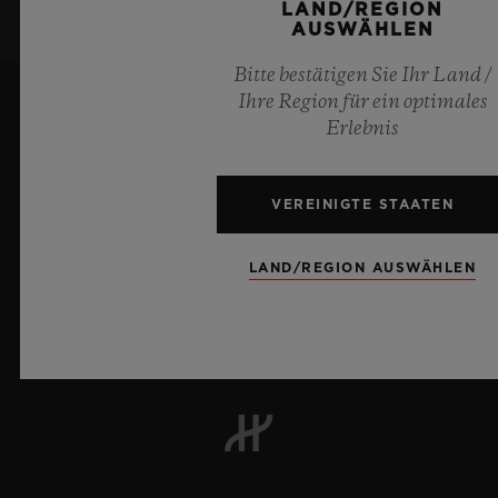
LAND/REGION
AUSWÄHLEN
ZIFFERBLATT
Bitte bestätigen Sie Ihr Land /
Grau satiniert mit Sonnenschliff
Ihre Region für ein optimales
Erlebnis
Appliken rhodiumbeschichtet und poliert
Zeiger: Zeiger rhodiumbeschichtet und
poliert. Sekundenzeiger
VEREINIGTE STAATEN
rhodiumbeschichtet und poliert. Grün und
8
LAND/REGION AUSWÄHLEN
rot lackiert
UHRWERK
Offizieller Zeitnehmer der UEFA Champions League
HUB1110: Automatikwerk
Frequenz: 4 Hz (28.800 A/h)
Gangreserve: 42 Stunden
Anz. Bestandteile: 63