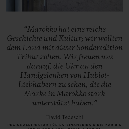
“Marokko
hat
eine
reiche
Geschichte
und
Kultur;
wir
wollten
dem
Land
mit
dieser
Sonderedition
Tribut
zollen.
Wir
freuen
uns
darauf,
die
Uhr
an
den
Handgelenken
von
Hublot-
Liebhabern
zu
sehen,
die
die
Marke
in
Marokko
stark
unterstützt
haben.”
David Tedeschi
REGIONALDIREKTOR FÜR LATEINAMERIKA & DIE KARIBIK