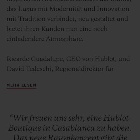
das Luxus mit Modernität und Innovation
mit Tradition verbindet, neu gestaltet und
bietet ihren Kunden nun eine noch
einladendere Atmosphäre.
KONTAKT
Ricardo Guadalupe, CEO von Hublot, und
David Tedeschi, Regionaldirektor für
Lateinamerika & die Karibik sowie den
MEHR LESEN
Nahen Osten & Afrika, begrüßten
gemeinsam mit Kamal Sefrioui, Präsident
EINE BOUTIQUE FINDEN
und CEO von Mystère, Partner der Marke
“Wir
freuen
uns
sehr,
eine
Hublot-
in Marokko, Kunden, Uhrensammler und
Boutique
in
Casablanca
zu
haben.
Pressevertreter in der Boutique. Aus diesem
Das
neue
Raumkonzept
gibt
die
Anlass wurde zu Ehren Marokkos eine