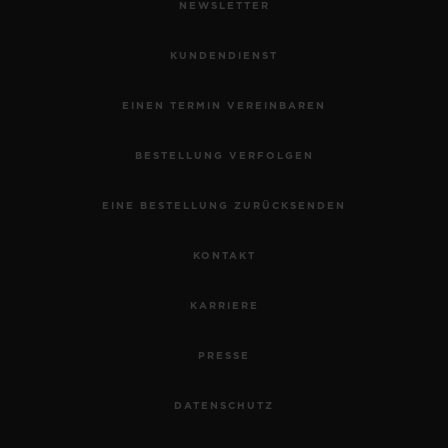
NEWSLETTER
Rubine: 25
KUNDENDIENST
ARMBAND UND SCHLIESSE
EINEN TERMIN VEREINBAREN
Armband aus grauem Alligatorleder und
schwarzem Kautschuk mit grauen Nähten
BESTELLUNG VERFOLGEN
Faltschließe aus Edelstahl
EINE BESTELLUNG ZURÜCKSENDEN
KONTAKT
KARRIERE
PRESSE
DATENSCHUTZ