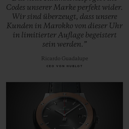
Codes
unserer
Marke
perfekt
wider.
exklusive Uhr, die Classic Fusion 42 mm
Wir
sind
überzeugt,
dass
unsere
"Morocco" Special Edition, kreiert.
Kunden
in
Marokko
von
dieser
Uhr
in
limitierter
Auflage
begeistert
sein
werden.”
Ricardo Guadalupe
CEO VON HUBLOT