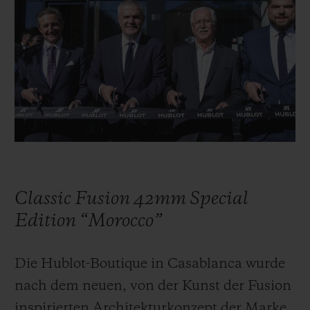
BIG BANG
BIG BANG
SPIRIT OF BIG
SUMMER MULTI-
PEACH CERAMIC
ESSENTIAL T
COLORED CERAMIC
EXKLUSIV ON
EXKLUSIVE DIENSTLEISTUNGEN
5+5-GARANTIE
HUBLOTISTA UND GARANTIEVERLÄNGERUNG
VORAUSSICHTLICHE LIEFERZEIT
Classic Fusion 42mm Special
Edition “Morocco”
KOSTENLOSE LIEFERUNG & RÜCKSENDUNGEN
Die Hublot-Boutique in Casablanca wurde
SICHERE BEZAHLUNG
nach dem neuen, von der Kunst der Fusion
GESCHENKBEUTEL
inspirierten Architekturkonzept der Marke,