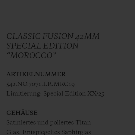
zur Welt der Kunst.
Die Classic Fusion 42 mm "Morocco"
Special Edition ist von der marokkanischen
CLASSIC FUSION 42MM
Nationalflagge inspiriert. Die Uhr mit
SPECIAL EDITION
einem Gehäuse aus Titan und einer
“MOROCCO”
Lünette aus 18-karätigen King Gold
besticht durch ihren sportlich-schicken
ARTIKELNUMMER
Look und bleibt gleichzeitig klassisch.
542.NO.7071.LR.MRC19
Subtile Details in den Farben der
Limitierung: Special Edition XX/25
marokkanischen Flagge zieren die Uhr:
Das Zifferblatt ist mit einem
GEHÄUSE
Sekundenzeiger in Rot und Grün versehen
Satiniertes und poliertes Titan
und der Gehäuseboden aus Glas zeigt eine
Glas: Entspiegeltes Saphirglas