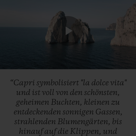
Play
Video
“Capri
symbolisiert
"la
dolce
vita"
und
ist
voll
von
den
schönsten,
geheimen
Buchten,
kleinen
zu
entdeckenden
sonnigen
Gassen,
strahlenden
Blumengärten,
bis
hinauf
auf
die
Klippen,
und