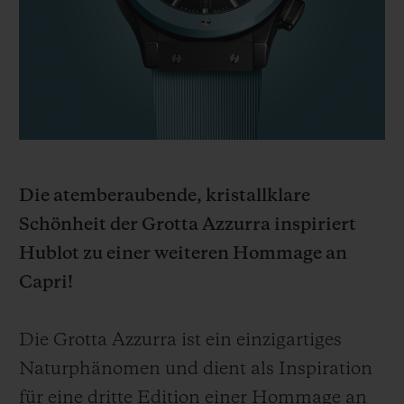
BIG BANG
BIG BANG
SPIRIT OF BIG
SUMMER MULTI-
PEACH CERAMIC
ESSENTIAL T
COLORED CERAMIC
EXKLUSIV ON
EXKLUSIVE DIENSTLEISTUNGEN
5+5-GARANTIE
Die atemberaubende, kristallklare
HUBLOTISTA UND GARANTIEVERLÄNGERUNG
Schönheit der Grotta Azzurra inspiriert
VORAUSSICHTLICHE LIEFERZEIT
Hublot zu einer weiteren Hommage an
Capri!
KOSTENLOSE LIEFERUNG & RÜCKSENDUNGEN
Die Grotta Azzurra ist ein einzigartiges
SICHERE BEZAHLUNG
Naturphänomen und dient als Inspiration
GESCHENKBEUTEL
für eine dritte Edition einer Hommage an