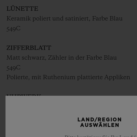
LÜNETTE
Keramik poliert und satiniert, Farbe Blau
549C
ZIFFERBLATT
Matt schwarz, Zähler in der Farbe Blau
549C
Polierte, mit Ruthenium plattierte Appliken
UHRWERK
HUB1143
Chronographenwerk mit automatischem
LAND/REGION
AUSWÄHLEN
Aufzug
Frequenz: 4 Hz (28.800 A/h)