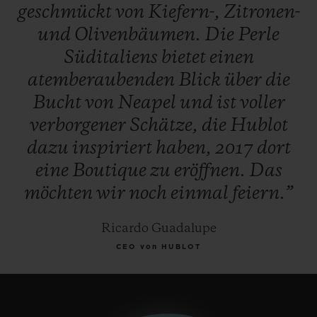
geschmückt
von
Kiefern-,
Zitronen-
und
Olivenbäumen.
Die
Perle
Süditaliens
bietet
einen
atemberaubenden
Blick
über
die
Bucht
von
Neapel
und
ist
voller
verborgener
Schätze,
die
Hublot
dazu
inspiriert
haben,
2017
dort
eine
Boutique
zu
eröffnen.
Das
möchten
wir
noch
einmal
feiern.”
Ricardo Guadalupe
CEO von HUBLOT