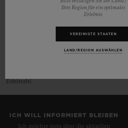
Bitte bestätigen Sie Ihr Land /
Ihre Region für ein optimales
Gangreserve: 42 Stunden
Erlebnis
Anz. Bestandteile: 280
Rubine: 59
VEREINIGTE STAATEN
ARMBAND UND SCHLIESSE
LAND/REGION AUSWÄHLEN
Gestreiftes Armband aus Kautschuk, Farbe
Blau 549C
Schwarz PVD beschichtete Faltschließe aus
Edelstahl
ICH WILL INFORMIERT BLEIBEN
Ich möchte stets über die aktuellen