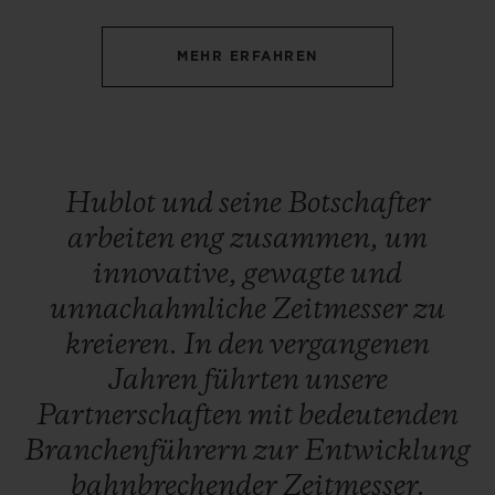
MEHR ERFAHREN
KONTAKT
Hublot
und
seine
Botschafter
arbeiten
eng
zusammen,
um
innovative,
gewagte
und
unnachahmliche
Zeitmesser
zu
kreieren.
In
den
vergangenen
EINE BOUTIQUE FINDEN
Jahren
führten
unsere
Partnerschaften
mit
bedeutenden
Branchenführern
zur
Entwicklung
bahnbrechender
Zeitmesser.