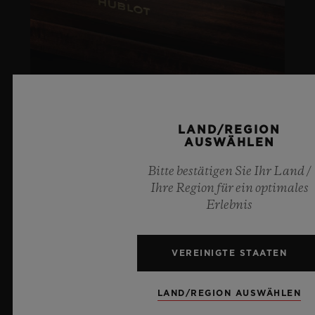
LAND/REGION
AUSWÄHLEN
ARTURO FUENTE
Bitte bestätigen Sie Ihr Land /
LIFESTYLE
Ihre Region für ein optimales
Erlebnis
MEHR ERFAHREN
VEREINIGTE STAATEN
SOCIAL RESPONSIBILITY
LAND/REGION AUSWÄHLEN