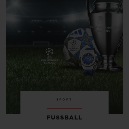
BIG BANG
BIG BANG
SPIRIT OF BIG
SUMMER MULTI-
PEACH CERAMIC
ESSENTIAL T
COLORED CERAMIC
EXKLUSIV ON
EXKLUSIVE DIENSTLEISTUNGEN
5+5-GARANTIE
HUBLOTISTA UND GARANTIEVERLÄNGERUNG
VORAUSSICHTLICHE LIEFERZEIT
KOSTENLOSE LIEFERUNG & RÜCKSENDUNGEN
SPORT
SICHERE BEZAHLUNG
FUSSBALL
GESCHENKBEUTEL