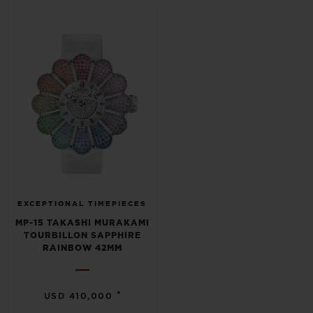
BIG BANG
BIG BANG
SPIRIT OF BIG
SUMMER MULTI-
PEACH CERAMIC
ESSENTIAL T
COLORED CERAMIC
EXCLUSIV
ONLINE
SERVICIOS EXCLUSIVOS
GARANTÍA 5+5
HUBLOTISTA Y GARANTÍA AMPLIADA
ENTREGA PREVISTA
EXCEPTIONAL TIMEPIECES
MP-15 TAKASHI MURAKAMI
TOURBILLON SAPPHIRE
DEVOLUCIONES Y ENVÍOS GRATUITOS
RAINBOW 42MM
PAGO SEGURO
•
USD 410,000
ESTUCHE DE REGALO