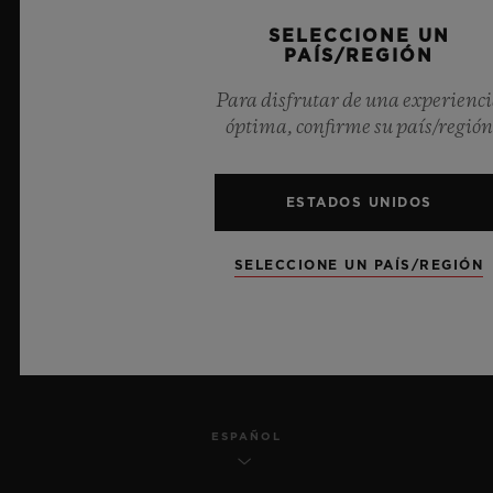
SELECCIONE UN
PRIVACIDAD
PAÍS/REGIÓN
AVISO LEGAL Y CONDICIONES DE USO
Para disfrutar de una experienc
óptima, confirme su país/región
TÉRMINOS Y CONDICIONES
COMPROMISO ÉTICO
ESTADOS UNIDOS
ACCESIBILIDAD
SELECCIONE UN PAÍS/REGIÓN
TRANSPARENCIA MSA
MAPA DEL SITIO
ESPAÑOL