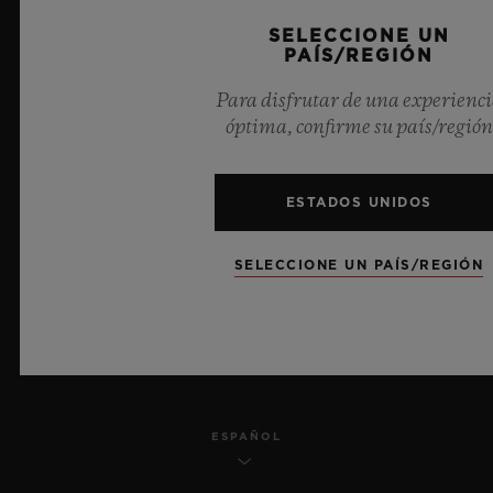
SELECCIONE UN
PRIVACIDAD
PAÍS/REGIÓN
AVISO LEGAL Y CONDICIONES DE USO
Para disfrutar de una experienc
óptima, confirme su país/región
TÉRMINOS Y CONDICIONES
COMPROMISO ÉTICO
ESTADOS UNIDOS
ACCESIBILIDAD
SELECCIONE UN PAÍS/REGIÓN
TRANSPARENCIA MSA
MAPA DEL SITIO
ESPAÑOL