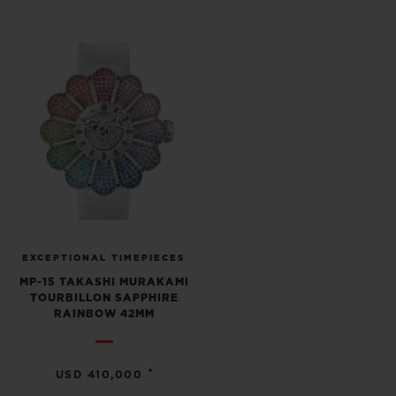
BIG BANG
BIG BANG
SPIRIT OF BIG
SUMMER MULTI-
PEACH CERAMIC
ESSENTIAL T
COLORED CERAMIC
EXCLUSIV
ONLINE
SERVICIOS EXCLUSIVOS
GARANTÍA 5+5
HUBLOTISTA Y GARANTÍA AMPLIADA
ENTREGA PREVISTA
EXCEPTIONAL TIMEPIECES
MP-15 TAKASHI MURAKAMI
TOURBILLON SAPPHIRE
DEVOLUCIONES Y ENVÍOS GRATUITOS
RAINBOW 42MM
PAGO SEGURO
•
USD 410,000
ESTUCHE DE REGALO