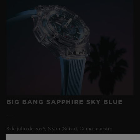
BIG BANG SAPPHIRE SKY BLUE
8 de julio de 2026, Nyon (Suiza). Como maestro
indiscutible del zafiro, Hublot vuelve a ampliar los