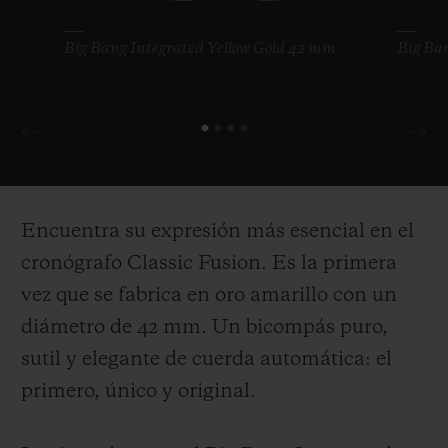
Big Bang Integrated Yellow Gold 42 mm
Big Ba
Encuentra su expresión más esencial en el
cronógrafo Classic Fusion. Es la primera
vez que se fabrica en oro amarillo con un
diámetro de 42 mm. Un bicompás puro,
sutil y elegante de cuerda automática
: el
primero, único y original.