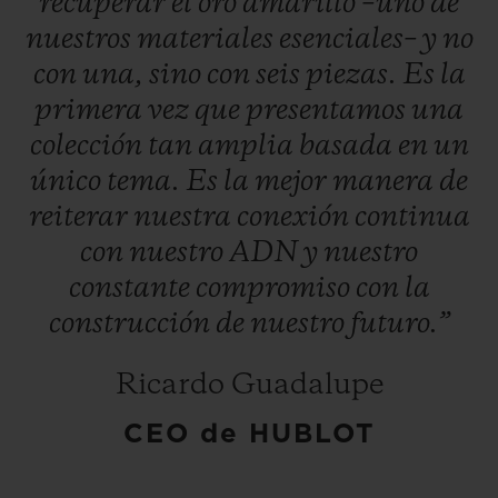
recuperar
el
oro
amarillo
–uno
de
nuestros
materiales
esenciales–
y
no
con
una,
sino
con
seis
piezas.
Es
la
primera
vez
que
presentamos
una
colección
tan
amplia
basada
en
un
único
tema.
Es
la
mejor
manera
de
reiterar
nuestra
conexión
continua
con
nuestro
ADN
y
nuestro
constante
compromiso
con
la
construcción
de
nuestro
futuro.”
Ricardo Guadalupe
CEO de HUBLOT