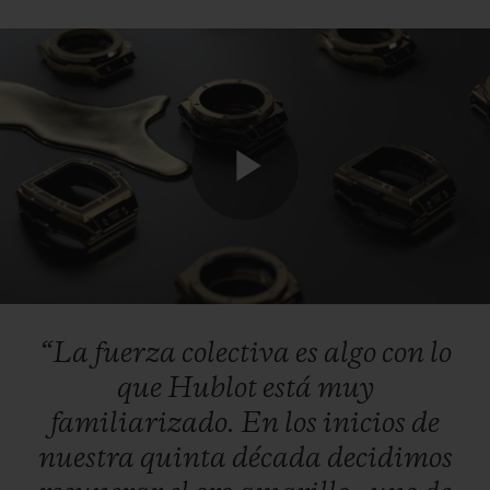
CONTACTO
Play
Video
“La
fuerza
colectiva
es
algo
con
lo
ENCONTRAR UNA BOUTIQU
que
Hublot
está
muy
familiarizado.
En
los
inicios
de
nuestra
quinta
década
decidimos