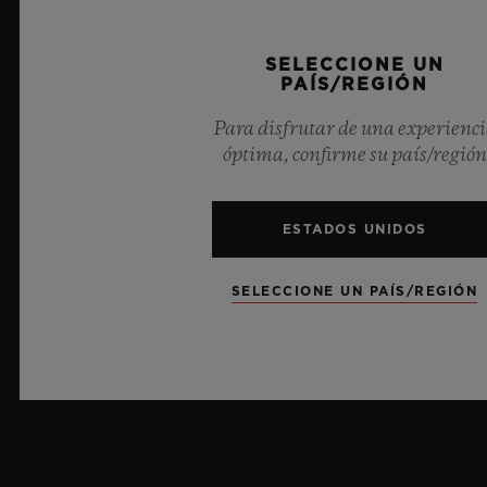
límites de la relojería con el nuevo Big Bang Sapphire
Sky Blue. Fabricada en zafiro con una cautivadora
SELECCIONE UN
transparencia azul celeste, esta edición limitada de 100
PAÍS/REGIÓN
ejemplares aúna las mecánicas de vanguardia.
Equipado con el innovador calibre de manufactura
Para disfrutar de una experienc
Meca-10, este reloj es un testimonio del dominio de
óptima, confirme su país/región
Hublot en el uso de materiales revolucionarios y un
diseño excepcional, que evoca la sensación de infinito
del cielo de verano.
ESTADOS UNIDOS
MÁS INFORMACIÓN
SELECCIONE UN PAÍS/REGIÓN