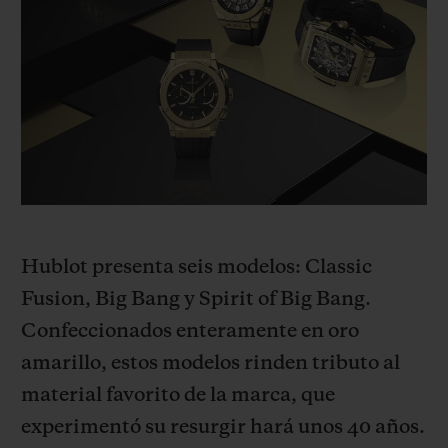
BIG BANG
BIG BANG
SPIRIT OF BIG
SUMMER MULTI-
PEACH CERAMIC
ESSENTIAL T
COLORED CERAMIC
EXCLUSIV
ONLINE
SERVICIOS EXCLUSIVOS
GARANTÍA 5+5
HUBLOTISTA Y GARANTÍA AMPLIADA
Hublot presenta seis modelo
s:
Classic
ENTREGA PREVISTA
Fusion, Big Bang y Spirit of Big Bang.
Confeccionados enteramente en oro
DEVOLUCIONES Y ENVÍOS GRATUITOS
amarillo, estos modelos rinden tributo al
material favorito de la marca, que
PAGO SEGURO
experimentó su resurgir hará unos 40 años.
ESTUCHE DE REGALO