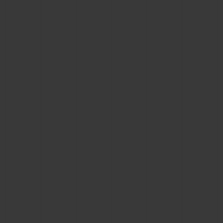
BIG BANG
BIG BANG
SPIRIT OF BIG
SUMMER MULTI-
PEACH CERAMIC
ESSENTIAL T
COLORED CERAMIC
EXCLUSIV
ONLINE
SERVICIOS EXCLUSIVOS
GARANTÍA 5+5
HUBLOTISTA Y GARANTÍA AMPLIADA
ENTREGA PREVISTA
DEVOLUCIONES Y ENVÍOS GRATUITOS
PAGO SEGURO
ESTUCHE DE REGALO