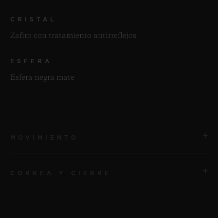
CRISTAL
Zafiro con tratamiento antirreflejos
ESFERA
Esfera negra mate
MOVIMIENTO
CORREA Y CIERRE
MOVIMIENTO
HUB1153 Automático Movimiento de cronógrafo