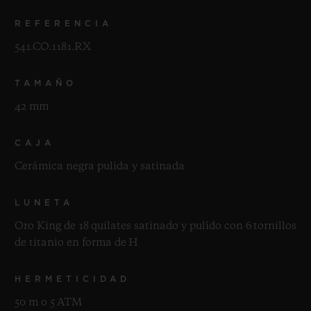
REFERENCIA
541.CO.1181.RX
TAMAÑO
42 mm
CAJA
Cerámica negra pulida y satinada
LUNETA
Oro King de 18 quilates satinado y pulido con 6 tornillos
de titanio en forma de H
HERMETICIDAD
50 m o 5 ATM