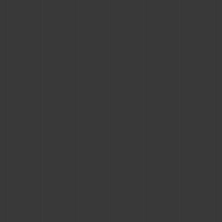
BIG BANG
BIG BANG
SPIRIT OF BIG
SUMMER MULTI-
PEACH CERAMIC
ESSENTIAL T
COLORED CERAMIC
EXCLUSIV
ONLINE
SERVICIOS EXCLUSIVOS
GARANTÍA 5+5
HUBLOTISTA Y GARANTÍA AMPLIADA
ENTREGA PREVISTA
DEVOLUCIONES Y ENVÍOS GRATUITOS
PAGO SEGURO
ESTUCHE DE REGALO