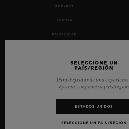
EMPLEOS
PRENSA
PRIVACIDAD
AVISO LEGAL Y CONDICIONES DE USO
SELECCIONE UN
TÉRMINOS Y CONDICIONES
PAÍS/REGIÓN
COMPROMISO ÉTICO
Para disfrutar de una experienc
óptima, confirme su país/región
ACCESIBILIDAD
ESTADOS UNIDOS
TRANSPARENCIA MSA
MAPA DEL SITIO
SELECCIONE UN PAÍS/REGIÓN