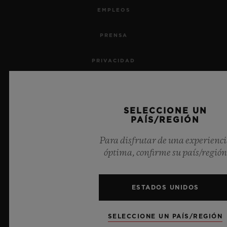
EMPLEOS
PRENSA
PRIVACIDAD
AVISO LEGAL Y CONDICIONES DE USO
SELECCIONE UN
TÉRMINOS Y CONDICIONES
PAÍS/REGIÓN
COMPROMISO ÉTICO
Para disfrutar de una experienc
óptima, confirme su país/región
ACCESIBILIDAD
ESTADOS UNIDOS
TRANSPARENCIA MSA
MAPA DEL SITIO
SELECCIONE UN PAÍS/REGIÓN