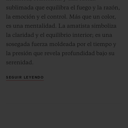
sublimada que equilibra el fuego y la razón,
la emoción y el control. Más que un color,
es una mentalidad. La amatista simboliza
la claridad y el equilibrio interior; es una
sosegada fuerza moldeada por el tiempo y
la presión que revela profundidad bajo su
serenidad.
SEGUIR LEYENDO
Hay algo en las piedras preciosas capaz de
despertar emociones, tanto si se escogen
como piedras natales o por los colores de la
suerte. En el Big Bang Joyful Steel Purple,
el color fluye con soltura desde el bisel
engastado a mano hasta la flexible correa