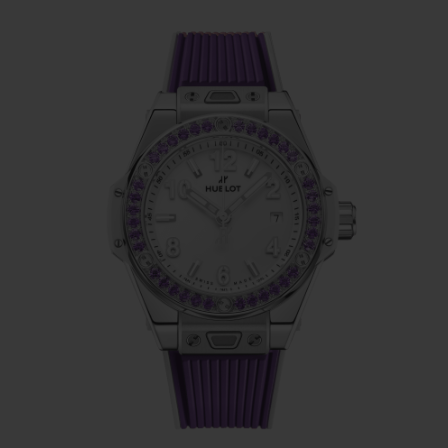
de caucho a juego. El engaste de un bisel de
reloj exige una selección precisa de piedras
de idéntica calidad, color y tamaño, que
posteriormente se tallan, pulen y engastan
una a una y a mano.
El bisel, engastado con 36 amatistas y
jalonado con los emblemáticos tornillos en
forma de H, enmarca una brillante esfera
blanca con tres agujas y una ventanilla de
fecha. Impulsado por el movimiento
automático HUB1120 con reserva de
marcha de 40 horas, el reloj cuenta con el
sistema patentado de cambio de correa .