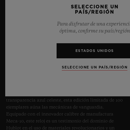
SELECCIONE UN
PAÍS/REGIÓN
Para disfrutar de una experienc
óptima, confirme su país/región
BIG BANG SAPPHIRE SKY BLUE
ESTADOS UNIDOS
SELECCIONE UN PAÍS/REGIÓN
8 de julio de 2026, Nyon (Suiza). Como maestro
indiscutible del zafiro, Hublot vuelve a ampliar los
límites de la relojería con el nuevo Big Bang Sapphire
Sky Blue. Fabricada en zafiro con una cautivadora
transparencia azul celeste, esta edición limitada de 100
ejemplares aúna las mecánicas de vanguardia.
Equipado con el innovador calibre de manufactura
Meca-10, este reloj es un testimonio del dominio de
Hublot en el uso de materiales revolucionarios y un