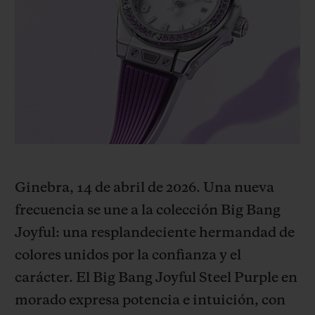
BIG BANG
BIG BANG
SPIRIT OF BIG
SUMMER MULTI-
PEACH CERAMIC
ESSENTIAL T
COLORED CERAMIC
EXCLUSIV
ONLINE
SERVICIOS EXCLUSIVOS
GARANTÍA 5+5
HUBLOTISTA Y GARANTÍA AMPLIADA
Ginebra, 14 de abril de 2026. Una nueva
ENTREGA PREVISTA
frecuencia se une a la colección Big Bang
Joyful: una resplandeciente hermandad de
DEVOLUCIONES Y ENVÍOS GRATUITOS
colores unidos por la confianza y el
carácter. El Big Bang Joyful Steel Purple en
PAGO SEGURO
morado expresa potencia e intuición, con
ESTUCHE DE REGALO