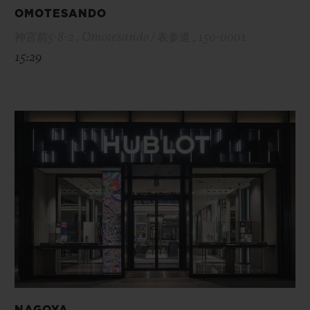
OMOTESANDO
神宮前5-8-2 , Omotesando / 表参道 , 150-0001
15:29
NAGOYA