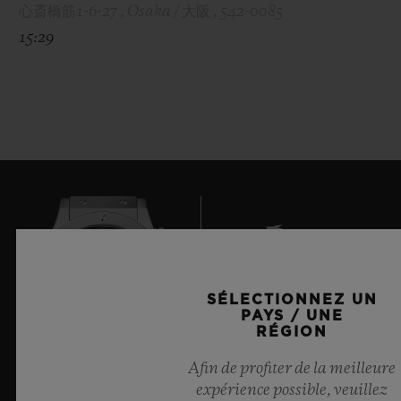
心斎橋筋1-6-27 , Osaka / 大阪 , 542-0085
15:29
SÉLECTIONNEZ UN
PAYS / UNE
9
RÉGION
Afin de profiter de la meilleure
expérience possible, veuillez
Chronométreur Officiel de l'UEFA Champions League