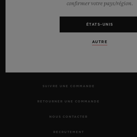
confirmer votre pays/région.
ÉTATS-UNIS
NEWSLETTER
AUTRE
SERVICES
PRENDRE RENDEZ-VOUS
SUIVRE UNE COMMANDE
RETOURNER UNE COMMANDE
NOUS CONTACTER
RECRUTEMENT