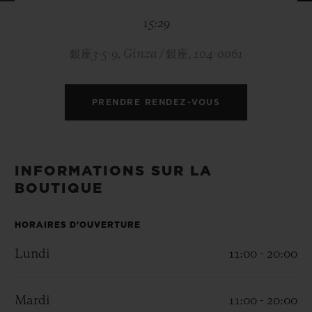
BIG BANG
BIG BANG
SPIRIT OF BIG
15:29
SUMMER MULTI-
PEACH CERAMIC
ESSENTIAL T
COLORED CERAMIC
EXCLUSIVITÉ
LIGNE
銀座3-5-9, Ginza / 銀座, 104-0061
SERVICES EXCLUSIFS
PRENDRE RENDEZ-VOUS
GARANTIE 5+5
HUBLOTISTA ET EXTENSION DE GARANTIE
INFORMATIONS SUR LA
BOUTIQUE
DÉLAI DE LIVRAISON
HORAIRES D'OUVERTURE
LIVRAISON ET RETOURS GRATUITS
Lundi
11:00 - 20:00
PAIEMENT SÉCURISÉ
Mardi
11:00 - 20:00
POCHETTE CADEAU