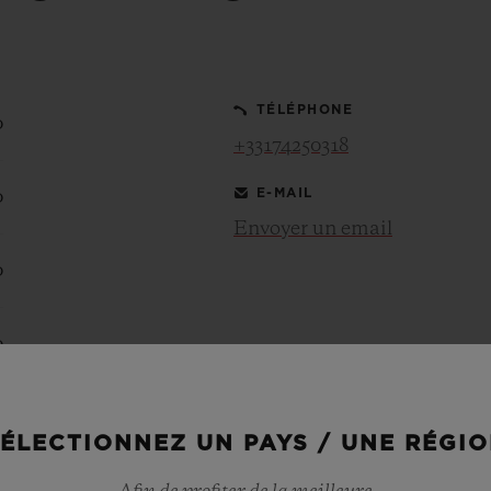
BIG BANG
SPIRI
D
PEACH CERAMIC
ESSE
EXCLUS
TÉLÉPHONE
0
+33174250318
E-MAIL
0
UBLOTISTA ET
DÉLAI DE LIVRAISON
LIVRAISON ET 
EXTENSION DE
GRATUIT
Envoyer un email
GARANTIE
0
0
 CONTACTER
0
ÉLECTIONNEZ UN PAYS / UNE RÉGI