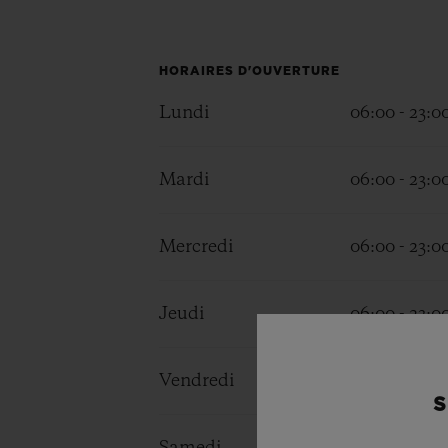
BIG BANG
SUMMER MULTI-COLORE
CERAMIC
HORAIRES D'OUVERTURE
SERVICES EXCLUSIFS
Lundi
06:00 - 23:0
Mardi
06:00 - 23:0
GARANTIE 5+5
H
Mercredi
06:00 - 23:0
Jeudi
06:00 - 23:0
NOUS
Vendredi
06:00 - 23:0
S