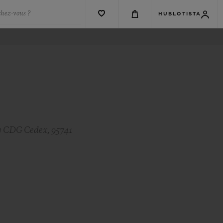
chez-vous ?
HUBLOTISTA
sy CDG Cedex, 95741