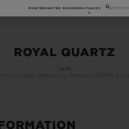
Que recher
MONTRES
NOTRE MONDE
BOUTIQUES
ROYAL QUARTZ
04:56
arles de Gaulle - Magasin 404, Terminal 2, Hall E2, Rois
NFORMATION