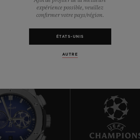
0
Afin de profiter de la meilleure
expérience possible, veuillez
confirmer votre pays/région.
0
ÉTATS-UNIS
AUTRE
6