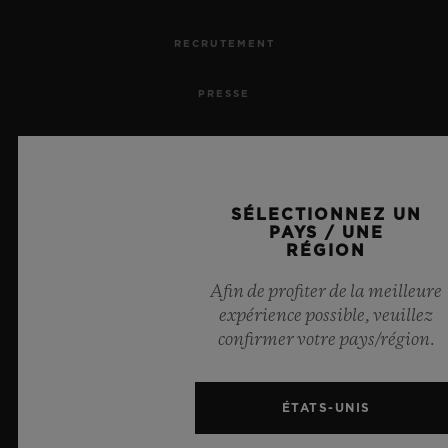
RECRUTEMENT
PRESSE
CONFIDENTIALITÉ
MENTIONS LÉGALES ET CONDITIONS D'UTILISATION
SÉLECTIONNEZ UN
PAYS / UNE
CONDITIONS GÉNÉRALES DE VENTE
RÉGION
Afin de profiter de la meilleure
ENGAGEMENTS ÉTHIQUES
expérience possible, veuillez
confirmer votre pays/région.
ACCESSIBILITÉ
MSA TRANSPARENCY
ÉTATS-UNIS
PLAN DU SITE