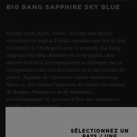
BIG BANG SAPPHIRE SKY BLUE
8 juillet 2026, Nyon, Suisse – En tant que Maître
incontesté du saphir, Hublot repousse une fois de plus
les limites de l’horlogerie avec la nouvelle Big Bang
Sapphire Sky Blue. Réalisée en verre saphir, cette
édition limitée à 100 exemplaires se distingue par sa
transparence bleu ciel fascinante et sa mécanique de
pointe. Équipée de l’innovant calibre manufacture
Meca-10, elle illustre l’expertise de Hublot en matière
de designs d’exception et de matériaux
révolutionnaires. Et procure in fine une impression
d’infini, tel un ciel d’été.
EN SAVOIR PLUS
SÉLECTIONNEZ UN
PAYS / UNE