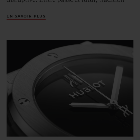
disruptive. Entre passé et futur, tradition
horlogère et innovations techniques, cette
EN SAVOIR PLUS
édition 2020 se décline en version
mécanique.
Matériaux, finitions, technologies
modernes et fétiches multiplient cette icône
en trois modèles à collectionner, en
hommage aux 40 ans de Hublot.