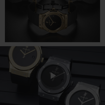
BIG BANG
BIG BANG
SPIRIT OF BIG
SUMMER MULTI-
PEACH CERAMIC
ESSENTIAL T
COLORED CERAMIC
EXCLUSIVITÉ
LIGNE
SERVICES EXCLUSIFS
GARANTIE 5+5
HUBLOTISTA ET EXTENSION DE GARANTIE
DÉLAI DE LIVRAISON
LIVRAISON ET RETOURS GRATUITS
Play
PAIEMENT SÉCURISÉ
POCHETTE CADEAU