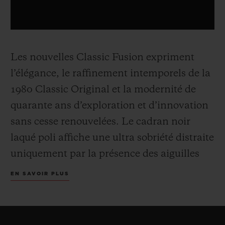
Les nouvelles Classic Fusion expriment
l’élégance, le raffinement intemporels de la
1980 Classic Original et la modernité de
quarante ans d’exploration et d’innovation
sans cesse renouvelées. Le cadran noir
laqué poli affiche une ultra sobriété distraite
uniquement par la présence des aiguilles
facettées, du logo H et Hublot en applique.
EN SAVOIR PLUS
Le boîtier de 45 mm façonné en or jaune,
titane ou céramique noire est traversé par
les fameuses vis sur la lunette et dotés d’un