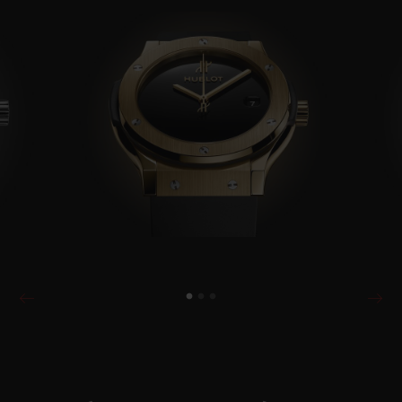
fond glace saphir, le tout porté sur
l’immuable bracelet en caoutchouc
aisément ajustable au poignet et offrant un
porté agréable grâce au fermoir triple
déployant. Ces détails devenus signature
actualisent la première montre Hublot et
laissent penser que ces garde-temps
traverseront le temps avec autant de
caractère.
Conjuguant design original et confort, la
1980 Classic Original a rapidement séduit
un public de connaisseurs en quête de
produits horlogers différents. Carlo Croc
c
o,