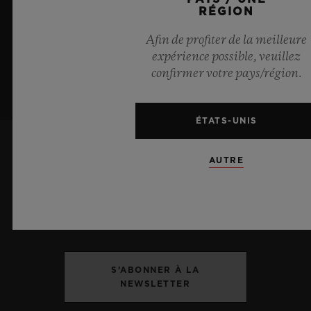
RÉGION
Afin de profiter de la meilleure
expérience possible, veuillez
confirmer votre pays/région.
ÉTATS-UNIS
AUTRE
ME TENIR INFORMÉ(E)
Je souhaite recevoir les dernières actualités
Hublot.
S’ABONNER À LA
NEWSLETTER