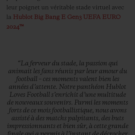
leur poignet un véritable stade virtuel avec
la
Hublot Big Bang E Gen3 UEFA EURO
2024™
“La
ferveur
du
stade,
la
passion
qui
animait
les
fans
réunis
par
leur
amour
du
football
–
ces
moments
valent
bien
les
années
d’attente.
Notre
panthéon
Hublot
Loves
Football
s’enrichit
d’une
multitude
de
nouveaux
souvenirs.
Parmi
les
moments
forts
de
ce
mois
footballistique,
nous
avons
assisté
à
des
matchs
palpitants,
des
buts
impressionnants
et
bien
sûr,
à
cette
grande
finale
qui
a
permis
à
l’instant
de
décrocher