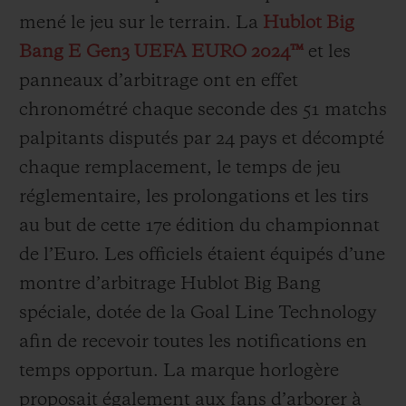
mené le jeu sur le terrain. La
Hublot Big
Bang E Gen3 UEFA EURO 2024™
et les
panneaux d’arbitrage ont en effet
chronométré chaque seconde des 51 matchs
NOUS CONTACTER
palpitants disputés par 24 pays et décompté
chaque remplacement, le temps de jeu
réglementaire, les prolongations et les tirs
au but de cette 17e édition du championnat
de l’Euro. Les officiels étaient équipés d’une
montre d’arbitrage Hublot Big Bang
spéciale, dotée de la Goal Line Technology
TROUVER UNE BOUTIQUE
afin de recevoir toutes les notifications en
temps opportun. La marque horlogère
proposait également aux fans d’arborer à