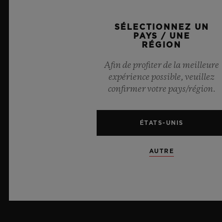
GREY: TOME III
SÉLECTIONNEZ UN
PAYS / UNE
Hublot ouvre le troisième chapitre de sa saga Essential
RÉGION
Grey. Le millésime 2024 se compose de deux Classic
Afin de profiter de la meilleure
Fusion en gris radieux, disponibles uniquement en
expérience possible, veuillez
ligne.
confirmer votre pays/région.
EN SAVOIR PLUS
ÉTATS-UNIS
AUTRE