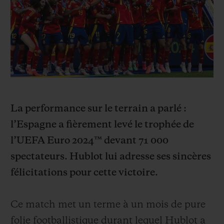
BIG BANG
BIG BANG
SPIRIT OF BIG
SUMMER MULTI-
PEACH CERAMIC
ESSENTIAL T
COLORED CERAMIC
EXCLUSIVITÉ
LIGNE
SERVICES EXCLUSIFS
GARANTIE 5+5
La performance sur le terrain a parlé :
HUBLOTISTA ET EXTENSION DE GARANTIE
l’Espagne a fièrement levé le trophée de
l’UEFA Euro 2024™ devant 71 000
DÉLAI DE LIVRAISON
spectateurs. Hublot lui adresse ses sincères
LIVRAISON ET RETOURS GRATUITS
félicitations pour cette victoire.
PAIEMENT SÉCURISÉ
Ce match met un terme à un mois de pure
folie footballistique durant lequel Hublot a
POCHETTE CADEAU