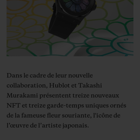
BIG BANG
BIG BANG
SPIRIT OF BIG
SUMMER MULTI-
PEACH CERAMIC
ESSENTIAL T
COLORED CERAMIC
EXCLUSIVITÉ
LIGNE
SERVICES EXCLUSIFS
GARANTIE 5+5
HUBLOTISTA ET EXTENSION DE GARANTIE
Dans le cadre de leur nouvelle
collaboration, Hublot et Takashi
DÉLAI DE LIVRAISON
Murakami présentent treize nouveaux
NFT et treize garde-temps uniques ornés
LIVRAISON ET RETOURS GRATUITS
de la fameuse fleur souriante, l'icône de
PAIEMENT SÉCURISÉ
l’œuvre de l’artiste japonais.
POCHETTE CADEAU