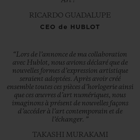
Art
!
”
RICARDO GUADALUPE
CEO de HUBLOT
“Lors
de
l’annonce
de
ma
collaboration
avec
Hublot,
nous
avions
déclaré
que
de
nouvelles
formes
d’expression
artistique
seraient
adoptées.
Après
avoir
créé
ensemble
toutes
ces
pièces
d’horlogerie
ainsi
que
ces
œuvres
d’art
numériques,
nous
imaginons
à
présent
de
nouvelles
façons
d’accéder
à
l’art
contemporain
et
de
l’échanger.
”
TAKASHI MURAKAMI