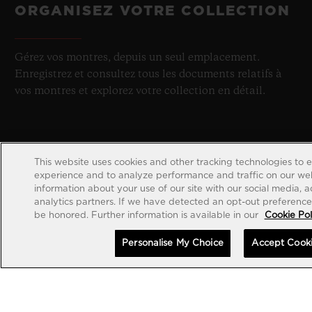
ORGANISEZ VOTRE COLLECTION
Gérez vos montres, depuis un seul emplacement.
Enregistrez et consultez tous les documents relatifs à
vos montres et explorez votre collection en détail.
This website uses cookies and other tracking technologies to 
experience and to analyze performance and traffic on our web
information about your use of our site with our social media, 
analytics partners. If we have detected an opt-out preference s
be honored. Further information is available in our
Cookie Pol
Personalise My Choice
Accept Cook