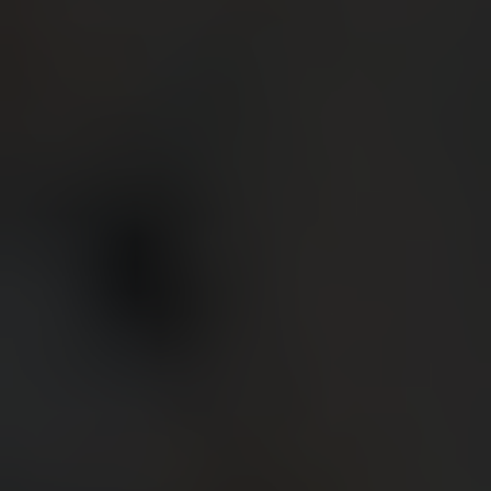
BIG BANG
BIG BANG
SPIRIT OF BIG
SUMMER MULTI-
PEACH CERAMIC
ESSENTIAL T
COLORED CERAMIC
EXCLUSIVITÉ
LIGNE
SERVICES EXCLUSIFS
GARANTIE 5+5
HUBLOTISTA ET EXTENSION DE GARANTIE
DÉLAI DE LIVRAISON
LIVRAISON ET RETOURS GRATUITS
PAIEMENT SÉCURISÉ
POCHETTE CADEAU