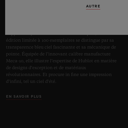
AUTRE
8 juillet 2026, Nyon, Suisse – En tant que Maître
incontesté du saphir, Hublot repousse une fois de plus
les limites de l’horlogerie avec la nouvelle Big Bang
Sapphire Sky Blue. Réalisée en verre saphir, cette
édition limitée à 100 exemplaires se distingue par sa
transparence bleu ciel fascinante et sa mécanique de
pointe. Équipée de l’innovant calibre manufacture
Meca-10, elle illustre l’expertise de Hublot en matière
de designs d’exception et de matériaux
révolutionnaires. Et procure in fine une impression
d’infini, tel un ciel d’été.
EN SAVOIR PLUS