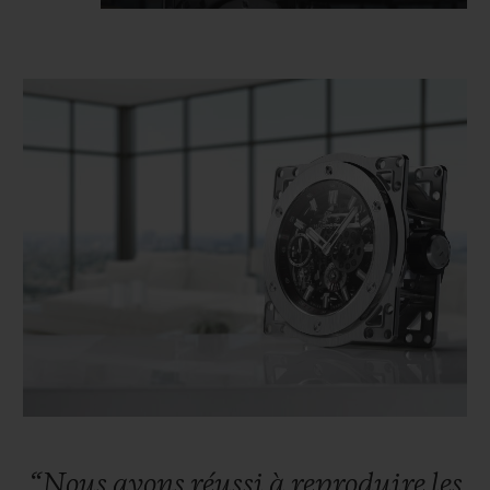
“Nous
avons
réussi
à
reproduire
les