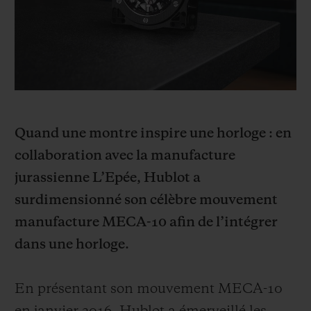
BIG BANG
BIG BANG
SPIRIT OF BIG
SUMMER MULTI-
PEACH CERAMIC
ESSENTIAL T
COLORED CERAMIC
EXCLUSIVITÉ
LIGNE
SERVICES EXCLUSIFS
GARANTIE 5+5
Quand une montre inspire une horloge : en
collaboration avec la manufacture
HUBLOTISTA ET EXTENSION DE GARANTIE
jurassienne L’Epée, Hublot a
surdimensionné
son célèbre mouvement
DÉLAI DE LIVRAISON
manufacture MECA-10 afin de l’intégrer
LIVRAISON ET RETOURS GRATUITS
dans une horloge.
PAIEMENT SÉCURISÉ
En présentant son mouvement MECA-10
POCHETTE CADEAU