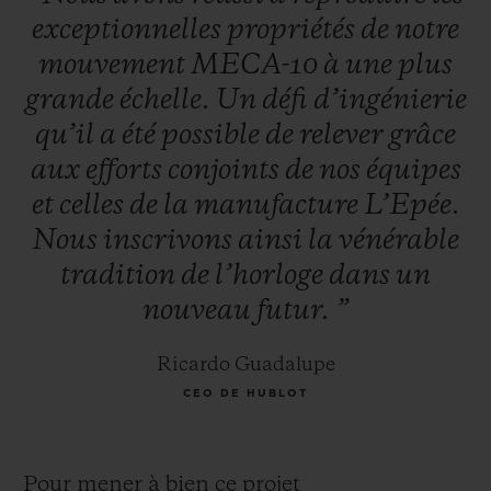
exceptionnelles
propriétés
de
notre
mouvement
MECA-10
à
une
plus
grande
échelle.
Un
défi
d’ingénierie
qu’il
a
été
possible
de
relever
grâce
aux
efforts
conjoints
de
nos
équipes
et
celles
de
la
manufacture
L’Epée.
Nous
inscrivons
ainsi
la
vénérable
tradition
de
l’horloge
dans
un
nouveau
futur.
”
Ricardo Guadalupe
CEO DE HUBLOT
Pour mener à bien ce projet