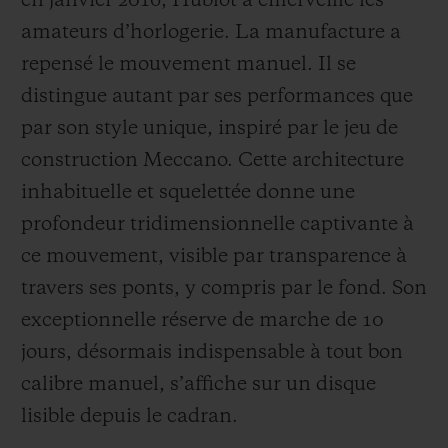
en janvier 2016, Hublot a émerveillé les
amateurs d’horlogerie. La
manufacture a
repensé le mouvement manuel. Il se
distingue autant par ses performances que
par son style unique, inspiré par le jeu de
NOUS CONTACTER
construction Meccano. Cette architecture
inhabituelle et squelettée donne une
profondeur tridimensionnelle captivante à
ce mouvement, visible par transparence à
travers ses ponts, y compris par le fond. Son
exceptionnelle réserve de marche de 10
TROUVER UNE BOUTIQUE
jours, désormais indispensable
à tout bon
calibre manuel, s’affiche sur un disque
lisible depuis le cadran.