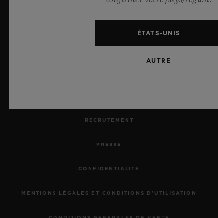
PRENDRE RENDEZ-VOUS
ÉTATS-UNIS
SUIVRE UNE COMMANDE
AUTRE
RETOURNER UNE COMMANDE
NOUS CONTACTER
RECRUTEMENT
PRESSE
CONFIDENTIALITÉ
MENTIONS LÉGALES ET CONDITIONS D'UTILISATION
CONDITIONS GÉNÉRALES DE VENTE