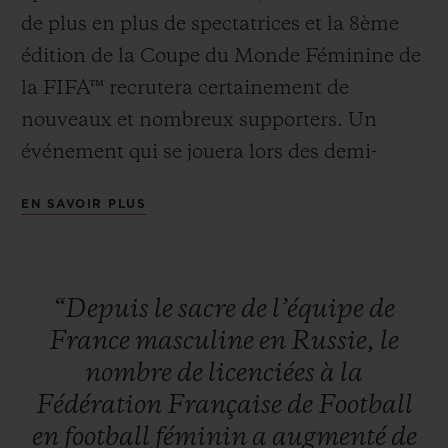
de plus en plus de spectatrices et la 8ème
édition de la Coupe du Monde Féminine de
la FIFA™ recrutera certainement de
nouveaux et nombreux supporters. Un
NOUS CONTACTER
événement qui se jouera lors des demi-
finales les 2 et 3 juillet et s’achèvera en
EN SAVOIR PLUS
finale le 7 juillet à Lyon. En tant que
Chronométreur Officiel de cette édition
2019, Hublot manifeste ainsi son soutien
“Depuis
le
sacre
de
l’équipe
de
pour le football féminin. Une façon pour
France
masculine
en
Russie,
le
l’ambitieuse manufacture horlogère de
TROUVER UNE BOUTIQUE
nombre
de
licenciées
à
la
montrer sa conviction dans l’engouement
Fédération
Française
de
Football
du ballon rond au féminin néanmoins
en
football
féminin
a
augmenté
de
centenaire.