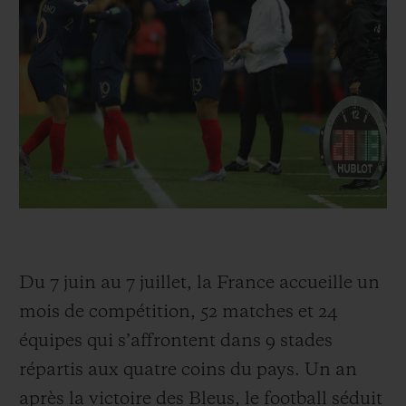
BIG BANG
BIG BANG
SPIRIT OF BIG
SUMMER MULTI-
PEACH CERAMIC
ESSENTIAL T
COLORED CERAMIC
EXCLUSIVITÉ
LIGNE
SERVICES EXCLUSIFS
GARANTIE 5+5
HUBLOTISTA ET EXTENSION DE GARANTIE
DÉLAI DE LIVRAISON
Du 7 juin au 7 juillet, la France accueille un
LIVRAISON ET RETOURS GRATUITS
mois de compétition, 52 matches et 24
équipes qui s’affrontent dans 9 stades
PAIEMENT SÉCURISÉ
répartis aux quatre coins du pays. Un an
après la victoire des Bleus, le football séduit
POCHETTE CADEAU