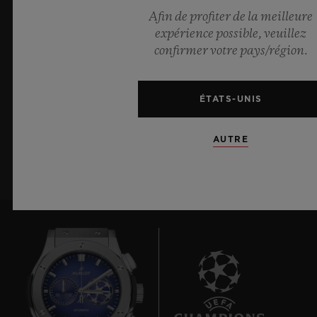
Afin de profiter de la meilleure
ME TENIR INFORMÉ(E)
expérience possible, veuillez
Je souhaite recevoir les dernières actualités
confirmer votre pays/région.
Hublot.
ÉTATS-UNIS
S’ABONNER À LA
NEWSLETTER
AUTRE