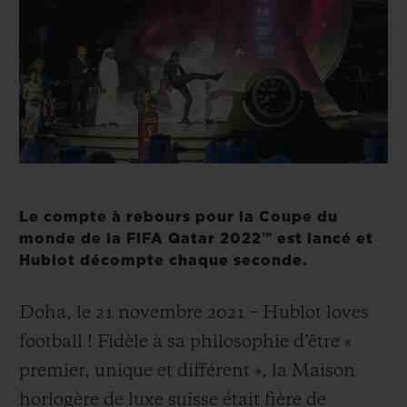
BIG BANG
BIG BANG
SPIRIT OF BIG
SUMMER MULTI-
PEACH CERAMIC
ESSENTIAL T
COLORED CERAMIC
EXCLUSIVITÉ
LIGNE
SERVICES EXCLUSIFS
GARANTIE 5+5
HUBLOTISTA ET EXTENSION DE GARANTIE
Le compte à rebours pour la Coupe du
monde de la FIFA Qatar 2022™ est lancé et
Hublot décompte chaque seconde.
DÉLAI DE LIVRAISON
LIVRAISON ET RETOURS GRATUITS
Doha, le 21 novembre 2021 – Hublot loves
football ! Fidèle à sa philosophie d’être «
PAIEMENT SÉCURISÉ
premier, unique et différent », la Maison
horlogère de luxe suisse était fière de
POCHETTE CADEAU