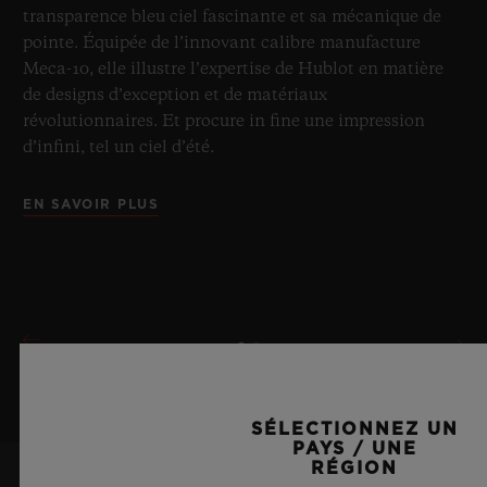
transparence bleu ciel fascinante et sa mécanique de
pointe. Équipée de l’innovant calibre manufacture
Meca-10, elle illustre l’expertise de Hublot en matière
de designs d’exception et de matériaux
révolutionnaires. Et procure in fine une impression
d’infini, tel un ciel d’été.
EN SAVOIR PLUS
SÉLECTIONNEZ UN
PAYS / UNE
RÉGION