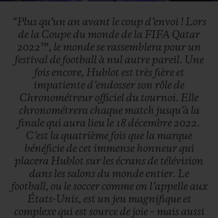
Video
“Plus
qu’un
an
avant
le
coup
d’envoi
!
Lors
de
la
Coupe
du
monde
de
la
FIFA
Qatar
2022™,
le
monde
se
rassemblera
pour
un
festival
de
football
à
nul
autre
pareil.
Une
fois
encore,
Hublot
est
très
fière
et
impatiente
d’endosser
son
rôle
de
Chronométreur
officiel
du
tournoi.
Elle
chronométrera
chaque
match
jusqu’à
la
finale
qui
aura
lieu
le
18
décembre
2022.
C’est
la
quatrième
fois
que
la
marque
bénéficie
de
cet
immense
honneur
qui
placera
Hublot
sur
les
écrans
de
télévision
dans
les
salons
du
monde
entier.
Le
football,
ou
le
soccer
comme
on
l’appelle
aux
États-Unis,
est
un
jeu
magnifique
et
complexe
qui
est
source
de
joie
–
mais
aussi