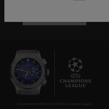
S’ABONNER À LA
NEWSLETTER
7
Chronométreur Officiel de l'UEFA Champions League