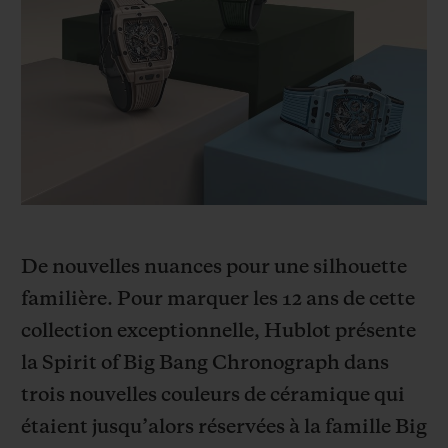
BIG BANG
BIG BANG
SPIRIT OF BIG
SUMMER MULTI-
PEACH CERAMIC
ESSENTIAL T
COLORED CERAMIC
EXCLUSIVITÉ
LIGNE
SERVICES EXCLUSIFS
GARANTIE 5+5
HUBLOTISTA ET EXTENSION DE GARANTIE
De nouvelles nuances pour une silhouette
DÉLAI DE LIVRAISON
familière. Pour marquer les 12 ans de cette
collection exceptionnelle, Hublot présente
LIVRAISON ET RETOURS GRATUITS
la Spirit of Big Bang Chronograph dans
trois nouvelles couleurs de céramique qui
PAIEMENT SÉCURISÉ
étaient jusqu’alors réservées à la famille Big
POCHETTE CADEAU