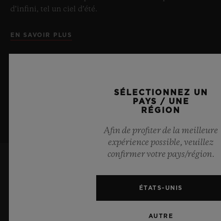
d’infini, tel un ciel d’été.
EN SAVOIR PLUS
SÉLECTIONNEZ UN
PAYS / UNE
RÉGION
Afin de profiter de la meilleure
expérience possible, veuillez
confirmer votre pays/région.
ME TENIR INFORMÉ(E)
ÉTATS-UNIS
Je souhaite recevoir les dernières actualités
Hublot.
AUTRE