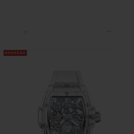
Environ 50 heures
FERMOIR
Boucle déployante en céramique noire et titane plaqué
noir
NOUVEAU