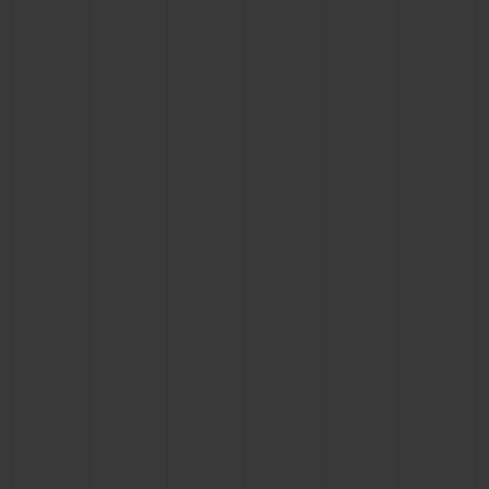
BIG BANG
BIG BANG
SPIRIT OF BIG
SUMMER MULTI-
PEACH CERAMIC
ESSENTIAL T
COLORED CERAMIC
EXCLUSIVITÉ
LIGNE
SERVICES EXCLUSIFS
GARANTIE 5+5
HUBLOTISTA ET EXTENSION DE GARANTIE
DÉLAI DE LIVRAISON
LIVRAISON ET RETOURS GRATUITS
PAIEMENT SÉCURISÉ
POCHETTE CADEAU