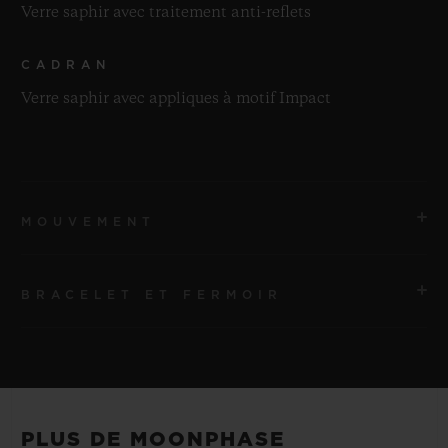
Verre saphir avec traitement anti-reflets
CADRAN
Verre saphir avec appliques à motif Impact
MOUVEMENT
BRACELET ET FERMOIR
MOUVEMENT
HUB 1770 Mouvement Phases de lune squeletté à
remontage automatique
BRACELET
Bracelets en caoutchouc noir ligné
RÉSERVE DE MARCHE
PLUS DE MOONPHASE