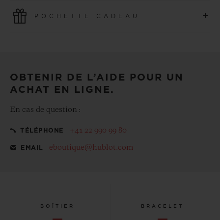
Profitez des dernières technologies de paiement. Toutes
+
POCHETTE CADEAU
les commandes en ligne sont rapides, sécurisées et
protègent vos informations personnelles.
Ajoutez la touche finale à votre achat grâce à notre
pochette cadeau offerte
OBTENIR DE L’AIDE POUR UN
ACHAT EN LIGNE.
En cas de question :
+41 22 990 99 80
TÉLÉPHONE
eboutique@hublot.com
EMAIL
BOÎTIER
BRACELET