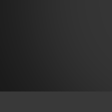
BIG BANG
SUMMER MULTI-COLORE
CERAMIC
SERVICES EXCLUSIFS
GARANTIE 5+5
H
NOUS