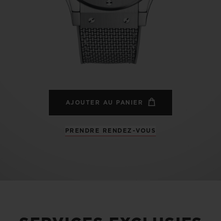
BIG BANG
SPIRI
D
PEACH CERAMIC
ESSE
EXCLUS
UBLOTISTA ET
DÉLAI DE LIVRAISON
LIVRAISON ET 
EXTENSION DE
GRATUIT
AJOUTER AU PANIER
GARANTIE
PRENDRE RENDEZ-VOUS
 CONTACTER