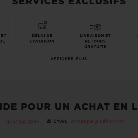
SERVICES EXCLUSIFS
 ET
DÉLAI DE
LIVRAISON ET
DE
LIVRAISON
RETOURS
E
GRATUITS
AFFICHER PLUS
IDE POUR UN ACHAT EN L
+41 22 990 99 80
eboutique@hublot.com
EMAIL