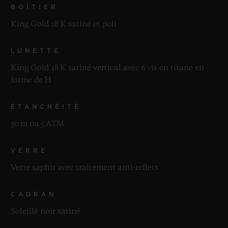
BOÎTIER
King Gold 18 K satiné et poli
LUNETTE
King Gold 18 K satiné vertical avec 6 vis en titane en
forme de H
ÉTANCHÉITÉ
50 m ou 5 ATM
VERRE
Verre saphir avec traitement anti-reflets
CADRAN
Soleillé noir satiné