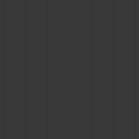
BIG BANG
BIG BANG
SPIRIT OF BIG
SUMMER MULTI-
PEACH CERAMIC
ESSENTIAL T
COLORED CERAMIC
EXCLUSIVITÉ
LIGNE
SERVICES EXCLUSIFS
GARANTIE 5+5
HUBLOTISTA ET EXTENSION DE GARANTIE
DÉLAI DE LIVRAISON
LIVRAISON ET RETOURS GRATUITS
PAIEMENT SÉCURISÉ
POCHETTE CADEAU