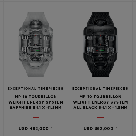
BIG BANG
BIG BANG
SPIRIT OF BIG
SUMMER MULTI-
PEACH CERAMIC
ESSENTIAL T
COLORED CERAMIC
EXCLUSIVITÉ
LIGNE
SERVICES EXCLUSIFS
GARANTIE 5+5
HUBLOTISTA ET EXTENSION DE GARANTIE
DÉLAI DE LIVRAISON
EXCEPTIONAL TIMEPIECES
EXCEPTIONAL TIMEPIECES
MP-10 TOURBILLON
MP-10 TOURBILLON
WEIGHT ENERGY SYSTEM
WEIGHT ENERGY SYSTEM
LIVRAISON ET RETOURS GRATUITS
SAPPHIRE 54.1 X 41.5MM
ALL BLACK 54.1 X 41.5MM
PAIEMENT SÉCURISÉ
•
•
USD 482,000
USD 362,000
POCHETTE CADEAU