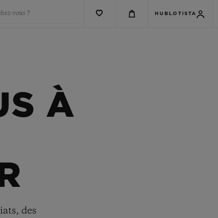
chez-vous ?
HUBLOTISTA
US À
R
iats, des