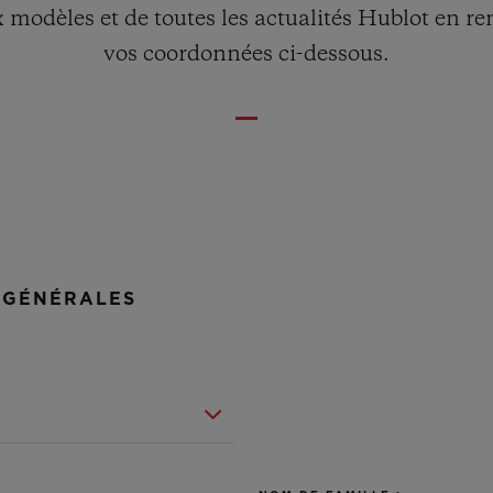
modèles et de toutes les actualités Hublot en r
BIG BANG
SPIRI
D
PEACH CERAMIC
ESSE
vos coordonnées ci-dessous.
EXCLUS
UBLOTISTA ET
DÉLAI DE LIVRAISON
LIVRAISON ET 
EXTENSION DE
GRATUIT
GARANTIE
 GÉNÉRALES
 CONTACTER