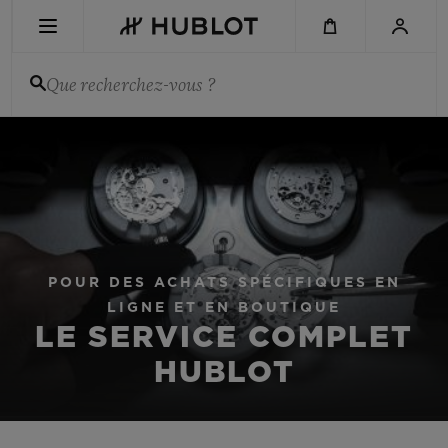
Aller
au
contenu
principal
Que recherchez-vous ?
DERNIÈRE RECHERCHE
Aucune recherche récente
NOUVEAUTÉS
POUR DES ACHATS SPÉCIFIQUES EN
LIGNE ET EN BOUTIQUE
LE SERVICE COMPLET
HUBLOT