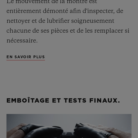
Le mouvement de la montre est
entièrement démonté afin d'inspecter, de
nettoyer et de lubrifier soigneusement
chacune de ses pièces et de les remplacer si
nécessaire.
EN SAVOIR PLUS
Une fois la montre réassemblée, nous
replaçons ses aiguilles sur son cadran, que
nous fixons ensuite sur son mouvement, en
faisant toujours preuve de la plus grande
précision.
EMBOÎTAGE ET TESTS FINAUX.