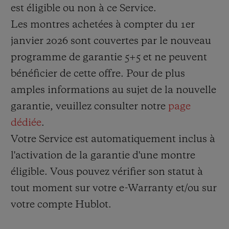
complications sont actuellement éligibles
est éligible ou non à ce Service.
au Service, mais Hublot se réserve le droit
Les montres achetées à compter du 1er
de modifier les modèles de montres
janvier 2026 sont couvertes par le nouveau
éligibles au Service à sa seule discrétion ou
programme de garantie 5+5 et ne peuvent
d'annuler la prestation du Service à tout
bénéficier de cette offre. Pour de plus
moment pour les montres vendues après
amples informations au sujet de la nouvelle
une telle modification ou annulation.
garantie, veuillez consulter notre
page
dédiée
.
Votre Service est automatiquement inclus à
l'activation de la garantie d'une montre
éligible. Vous pouvez vérifier son statut à
tout moment sur votre e-Warranty et/ou sur
votre compte Hublot.