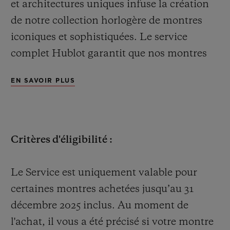
et architectures uniques infuse la création
de notre collection horlogère de montres
iconiques et sophistiquées. Le service
complet Hublot garantit que nos montres
continuent de fonctionner avec précision.
NOUS CONTACTER
EN SAVOIR PLUS
Ce service complet d'une valeur de CHF 1
000 est offert une seule fois pour une
sélection de montres, achetées en ligne sur
Critères d'éligibilité :
www.hublot.com ou en boutique Hublot (le
« Service »).
Le Service est uniquement valable pour
TROUVER UNE BOUTIQUE
certaines montres achetées jusqu’au 31
Les montres UNICO, EL PRIMERO et
décembre 2025 inclus. Au moment de
MECA-10 ainsi que celles à grandes
l'achat, il vous a été précisé si votre montre