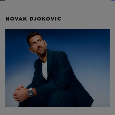
BIG BANG
BIG BANG
SPIRIT OF BIG
SUMMER MULTI-
PEACH CERAMIC
ESSENTIAL T
COLORED CERAMIC
EXCLUSIVITÉ
NOVAK DJOKOVIC
LIGNE
SERVICES EXCLUSIFS
GARANTIE 5+5
HUBLOTISTA ET EXTENSION DE GARANTIE
DÉLAI DE LIVRAISON
LIVRAISON ET RETOURS GRATUITS
PAIEMENT SÉCURISÉ
POCHETTE CADEAU