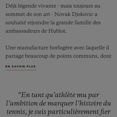
Déjà légende vivante - mais toujours au
sommet de son art - Novak Djokovic a
souhaité rejoindre la grande famille des
ambassadeurs de Hublot.
NOUS CONTACTER
Une manufacture horlogère avec laquelle il
partage beaucoup de points communs, dont
la poursuite sans relâche de l’excellence et
EN SAVOIR PLUS
de la performance n’est pas la moindre.
Une grande fierté pour les équipes de
Hublot qui accueillent ainsi celui qui
TROUVER UNE BOUTIQUE
“En
tant
qu’athlète
mu
par
s’affirme jour après jour comme le plus
l’ambition
de
marquer
l’histoire
du
grand joueur de tennis de tous les temps.
tennis,
je
suis
particulièrement
fier
Jeu, set et match pour « Nole » et Hublot !