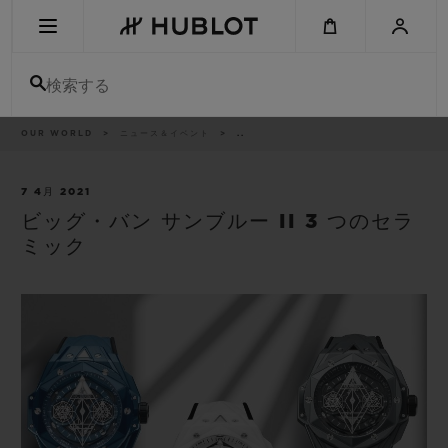
Skip
to
main
content
検索する
パ
OUR WORLD
ニュース＆イベント
..
最近の検索
ン
く
ず
リ
最近の検索はありません
ス
7 4月 2021
ト
ビッグ・バン サンブルー II 3 つのセラ
新作
ミック