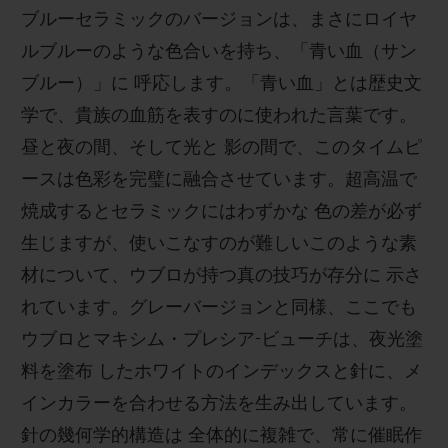
ブルーセラミックのバージョンは、まさにロイヤ
ルブルーのような色合いを持ち、「青い血（サン
ブルー）」に 呼応します。「青い血」とは歴史文
学で、貴族の血筋を表すのに使われた言葉です。
昼と夜の間、そして光と 影の間で、このタイムピ
ースは色彩を完璧に融合させています。超高温で
焼成するとセラミックにはわずかな 色の差が必ず
生じますが、使いこなすのが難しいこのような素
材について、ウブロが持つ真の技巧が存分に 示さ
れています。グレーバージョンと同様、ここでも
ウブロとマキシム・プレシア-ビューチは、夜光塗
料を塗布 したホワイトのインデックスと針に、メ
インカラーを合わせる方法を生み出しています。
針の幾何学的構造は 全体的に複雑で、常に催眠作