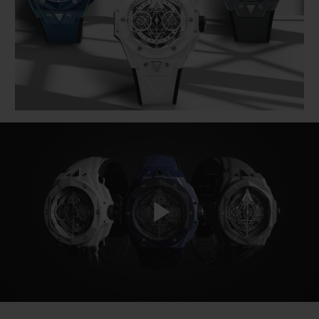
ビッグ・バン
ビッグ・バン
スピリット オブ ビ
バン
サマー マルチカラーセラ
ピーチセラミック
エッセンシャル 
ミック
オンライン限
特別なサービス
5＋5年保証
ウブロティスタと延長保証
配送日数
Play
送料＆返品無料
安全な決済
Video
ギフトポーチ