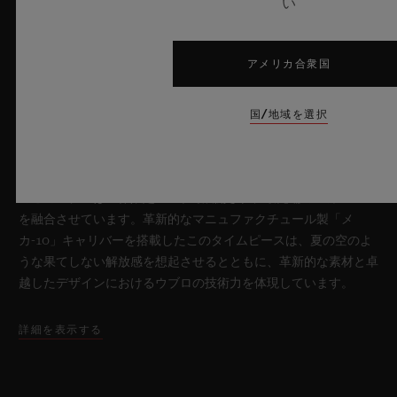
い
ビッグ・バン サファイア スカイブルー
アメリカ合衆国
2026年7月8日、スイス・ニヨン – サファイアクリスタルにおい
国/地域を選択
て比類なき技術を誇るウブロは、新作「ビッグ・バン サファイ
ア スカイブルー」により、再び時計製造の限界を押し広げま
す。魅惑的なスカイブルーの透明感を放つサファイアクリスタル
のこのモデルは世界限定100本で展開され、最先端のメカニズム
を融合させています。革新的なマニュファクチュール製「メ
カ-10」キャリバーを搭載したこのタイムピースは、夏の空のよ
うな果てしない解放感を想起させるとともに、革新的な素材と卓
越したデザインにおけるウブロの技術力を体現しています。
詳細を表示する