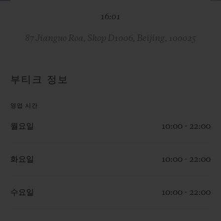
빅뱅
빅뱅
스피릿 오브 빅
16:01
썸머 멀티 컬러 세라믹
피치 세라믹
에센셜 토프
온라인 익스클
87 Jianguo Roa, Shop D1006, Beijing, 100025
익스클루시브 서비스
부티크 정보
5+5 워런티
영업 시간
휴블로티스타 및 연장 보증
월요일
10:00 - 22:00
예상 배송일
화요일
10:00 - 22:00
무료 배송 & 반품
안전한 결제
수요일
10:00 - 22:00
기프트 파우치