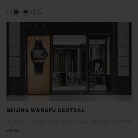
다른 부띠끄
BEIJING WANGFU CENTRAL
Yard 269, Wangfujing Street, 104A , Beijing , 100006
16:01