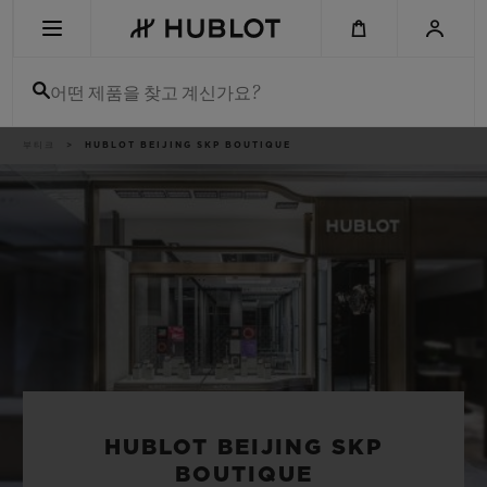
Skip
to
main
content
어떤 제품을 찾고 계신가요?
이
부티크
HUBLOT BEIJING SKP BOUTIQUE
최근 검색
동
경
로
최근 검색이 없습니다
신제품
HUBLOT BEIJING SKP
BOUTIQUE