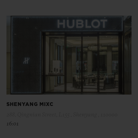
SHENYANG MIXC
288, Qingnian Street, L155 , Shenyang , 110000
16:01