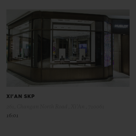
XI'AN SKP
261, Changan North Road , Xi’An , 710061
16:01