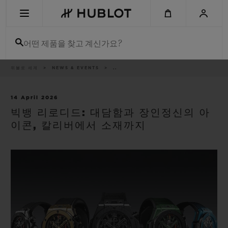
Skip
to
main
content
어떤 제품을 찾고 계신가요?
이
위블로 세계
NEWS & EVENTS
..
최근 검색
동
경
로
최근 검색이 없습니다
14 April 2026
빅뱅 리로디드: 대담함과 장인정신의 아
신제품
이콘, 칼리버에서 소재까지