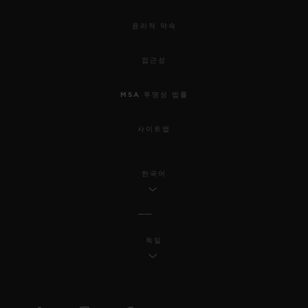
윤리적 약속
접근성
MSA 투명성 법률
사이트맵
한국어
독일