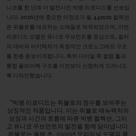
니코를 한 단계 더 발전시킨 빅뱅 리로디드를 선보입
니다. 2026년에 중요한 이정표가 될 44mm 컬렉션
은 위블로를 대표하는 소재들로 제작되었으며, 이번
리로디드 모델은 유니코 무브먼트를 중심으로, 컬러
연락처
의 대비와 아키텍처가 독창적인 크로노그래프 구조
를 한층 돋보이게합니다. 특히 다이얼 쪽 컬럼 휠과
통합 플라이백 구조를 이전보다 선명하게 드러나도
록 디자인했습니다.
부티크 검색
“빅뱅
리로디드는
위블로의
정수를
보여주는
상징적인
작품입니다.
이는
위블로
매뉴팩처의
성장과
시간의
흐름에
따른
빅뱅
컬렉션,
그리
고
유니코
무브먼트의
발전을
함께
담아냅니다.
위블로는
올해
초,
2005년
오리지널
모델의
클