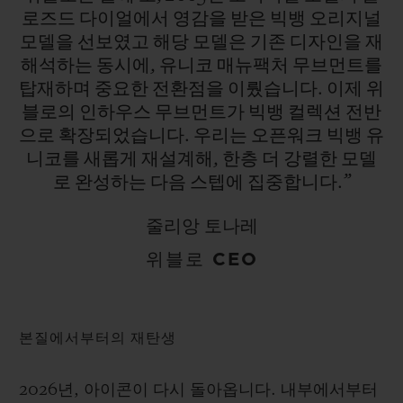
로즈드
다이얼에서
영감을
받은
빅뱅
오리지널
모델을
선보였고
해당
모델은
기존
디자인을
재
해석하는
동시에,
유니코
매뉴팩처
무브먼트를
탑재하며
중요한
전환점을
이뤘습니다.
이제
위
블로의
인하우스
무브먼트가
빅뱅
컬렉션
전반
으로
확장되었습니다.
우리는
오픈워크
빅뱅
유
니코를
새롭게
재설계해,
한층
더
강렬한
모델
로
완성하는
다음
스텝에
집중합니다.”
줄리앙 토나레
위블로 CEO
본질에서부터의 재탄생
2026년, 아이콘이 다시 돌아옵니다. 내부에서부터