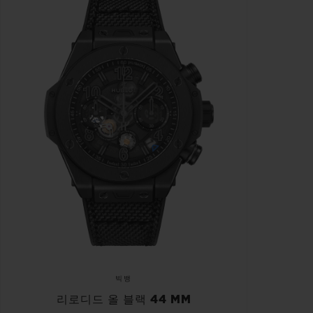
빅뱅
리로디드 올 블랙 44 MM