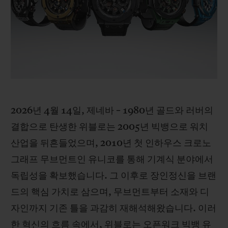
빅뱅
빅뱅
스피릿 오브 빅
썸머 멀티 컬러 세라믹
피치 세라믹
에센셜 토프
온라인 익스클
익스클루시브 서비스
5+5 워런티
2026년 4월 14일, 제네바 – 1980년 골드와 러버의
휴블로티스타 및 연장 보증
결합으로 탄생한 위블로는 2005년 빅뱅으로 워치
예상 배송일
산업을 뒤흔들었으며, 2010년 첫 인하우스 크로노
그래프 무브먼트인 유니코를 통해 기계식 분야에서
무료 배송 & 반품
독립성을 확보했습니다. 그 이후로 장인정신을 브랜
드의 핵심 가치로 삼으며, 무브먼트부터 소재와 디
안전한 결제
자인까지 기존 틀을 과감히 재해석해왔습니다. 이러
기프트 파우치
한 혁신의 흐름 속에서, 위블로는 오픈워크 빅뱅 유