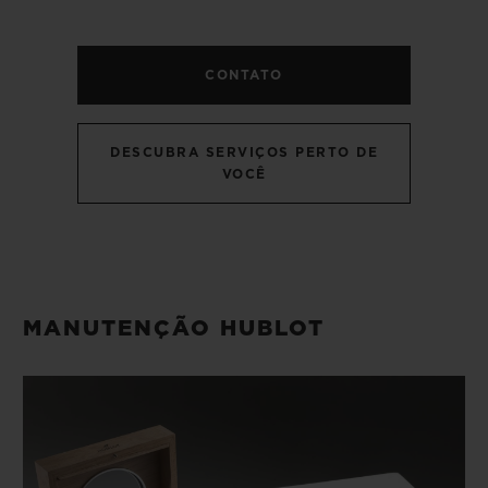
BIG BANG
BIG BANG
SPIRIT OF BIG
SUMMER MULTI-
PEACH CERAMIC
ESSENTIAL T
COLORED CERAMIC
EXCLUSIVID
CONTATO
ONLINE
SERVIÇIOS EXCLUSIVOS
DESCUBRA SERVIÇOS PERTO DE
VOCÊ
GARANTIA 5+5
HUBLOTISTA E GARANTIA ESTENDIDA
ENTREGA PROGRAMADA
MANUTENÇÃO HUBLOT
ENTREGA E DEVOLUÇÕES DE CORTESIA
PAGAMENTO SEGURO
EMBALAGEM DE PRESENTES