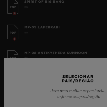
SPIRIT OF BIG BANG
EN
MP-05 LAFERRARI
EN
MP-08 ANTIKYTHERA SUNMOON
EN
SELECIONAR
MP-09 TOURBILLON BI-AXIS
PAÍS/REGIÃO
EN | FR | ZH
Para uma melhor experiência,
confirme seu país/região
BATTERY WARNING - REESE'S LAW