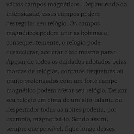
serviços exclusivos, celebrações especiais e
vários campos magnéticos. Dependendo da
eventos exclusivos reservados à nossa
intensidade, esses campos podem
comunidade de proprietários. Porque
desregular seu relógio. Os campos
adquirir um relógio Hublot não é apenas
magnéticos podem unir as bobinas e,
uma questão de tempo, mas de
consequentemente, o relógio pode
pertencimento.
desacelerar, acelerar e até mesmo parar.
Apesar de todos os cuidados adotados pelas
Estamos ansiosos por lhe dar as boas-
marcas de relógios, contatos frequentes ou
vindas.
muito prolongados com um forte campo
magnético podem afetar seu relógio. Deixar
seu relógio em cima de um alto-falante ou
despertador todas as noites poderia, por
exemplo, magnetizá-lo. Sendo assim,
sempre que possível, fique longe desses