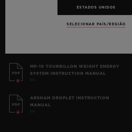
(US)
ESTADOS UNIDOS
EN
SELECIONAR PAÍS/REGIÃO
MP-15 TAKASHI MURAKAMI
TOURBILLON SAPPHIRE INSTRUCTION
MANUAL
EN
MP-10 TOURBILLON WEIGHT ENERGY
SYSTEM INSTRUCTION MANUAL
EN
ARSHAM DROPLET INSTRUCTION
MANUAL
EN