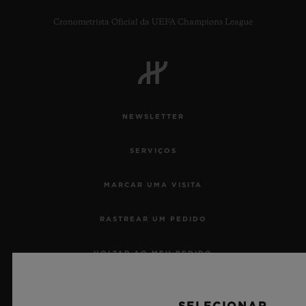
Cronometrista Oficial da UEFA Champions League
NEWSLETTER
SERVIÇOS
MARCAR UMA VISITA
RASTREAR UM PEDIDO
VOLTAR AO MEU PEDIDO
CONTATO