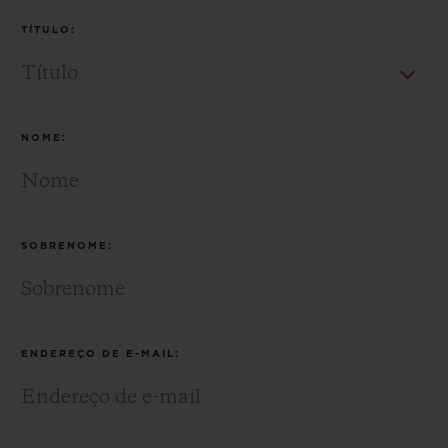
BIG BANG
BIG BANG
SPIRIT OF BIG
TÍTULO:
SUMMER MULTI-
PEACH CERAMIC
ESSENTIAL T
COLORED CERAMIC
EXCLUSIVID
ONLINE
SERVIÇIOS EXCLUSIVOS
NOME:
GARANTIA 5+5
HUBLOTISTA E GARANTIA ESTENDIDA
SOBRENOME:
ENTREGA PROGRAMADA
ENTREGA E DEVOLUÇÕES DE CORTESIA
ENDEREÇO DE E-MAIL:
PAGAMENTO SEGURO
EMBALAGEM DE PRESENTES