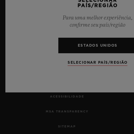
SELECIONAR
PAÍS/REGIÃO
TRABALHE CONOSCO
Para uma melhor experiência,
IMPRENSA
confirme seu país/região
PRIVACIDADE
ESTADOS UNIDOS
AVISO LEGAL E TERMOS DE USO
SELECIONAR PAÍS/REGIÃO
TERMOS E CONDIÇÕES DE USO
COMPROMISSO ÉTICO
ACESSIBILIDADE
MSA TRANSPARENCY
SITEMAP