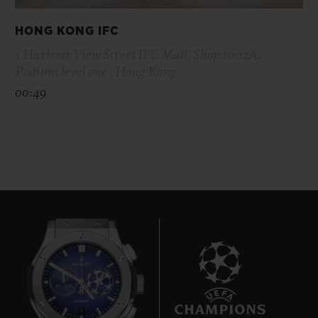
HONG KONG IFC
1 Harbour View Street IFC Mall, Shop 1002A,
Podium level one , Hong Kong
00:49
8