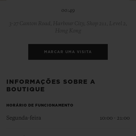
BIG BANG
BIG BANG
SPIRIT OF BIG
00:49
SUMMER MULTI-
PEACH CERAMIC
ESSENTIAL T
COLORED CERAMIC
EXCLUSIVID
ONLINE
3-27 Canton Road, Harbour City, Shop 211, Level 2,
Hong Kong
SERVIÇIOS EXCLUSIVOS
MARCAR UMA VISITA
GARANTIA 5+5
HUBLOTISTA E GARANTIA ESTENDIDA
INFORMAÇÕES SOBRE A
ENTREGA PROGRAMADA
BOUTIQUE
ENTREGA E DEVOLUÇÕES DE CORTESIA
HORÁRIO DE FUNCIONAMENTO
Segunda-feira
10:00 - 21:00
PAGAMENTO SEGURO
EMBALAGEM DE PRESENTES