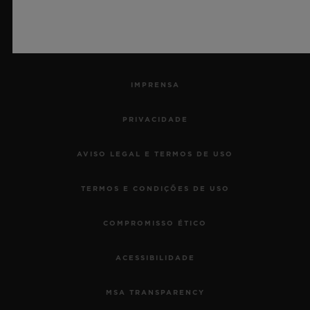
CONTATO
TRABALHE CONOSCO
IMPRENSA
PRIVACIDADE
AVISO LEGAL E TERMOS DE USO
TERMOS E CONDIÇÕES DE USO
COMPROMISSO ÉTICO
ACESSIBILIDADE
MSA TRANSPARENCY