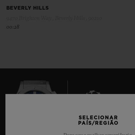
BEVERLY HILLS
9470 Brighton Way , Beverly Hills , 90210
00:28
SELECIONAR
9
PAÍS/REGIÃO