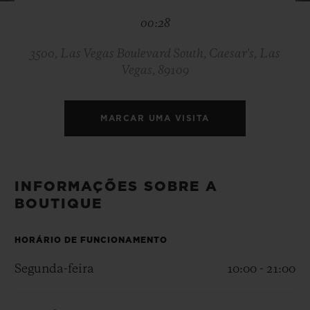
BIG BANG
BIG BANG
SPIRIT OF BIG
00:28
SUMMER MULTI-
PEACH CERAMIC
ESSENTIAL T
COLORED CERAMIC
EXCLUSIVID
ONLINE
3500, Las Vegas Boulevard South, Caesar's, Las
Vegas, 89109
SERVIÇIOS EXCLUSIVOS
MARCAR UMA VISITA
GARANTIA 5+5
HUBLOTISTA E GARANTIA ESTENDIDA
INFORMAÇÕES SOBRE A
ENTREGA PROGRAMADA
BOUTIQUE
ENTREGA E DEVOLUÇÕES DE CORTESIA
HORÁRIO DE FUNCIONAMENTO
Segunda-feira
10:00 - 21:00
PAGAMENTO SEGURO
EMBALAGEM DE PRESENTES