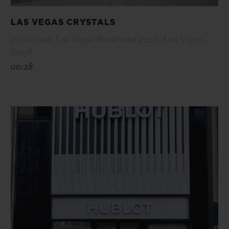
LAS VEGAS CRYSTALS
3720 South Las Vegas Boulevard #222 , Las Vegas ,
89158
00:28