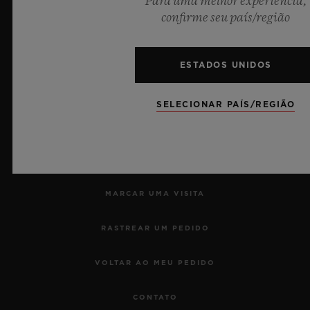
Para uma melhor experiência,
confirme seu país/região
Cronometrista Oficial da UEFA Champions League
ESTADOS UNIDOS
SELECIONAR PAÍS/REGIÃO
NEWSLETTER
SERVIÇOS
MARCAR UMA VISITA
RASTREAR UM PEDIDO
VOLTAR AO MEU PEDIDO
CONTATO