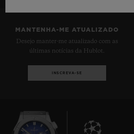
MANTENHA-ME ATUALIZADO
Desejo manter-me atualizado com as
últimas notícias da Hublot.
INSCREVA-SE