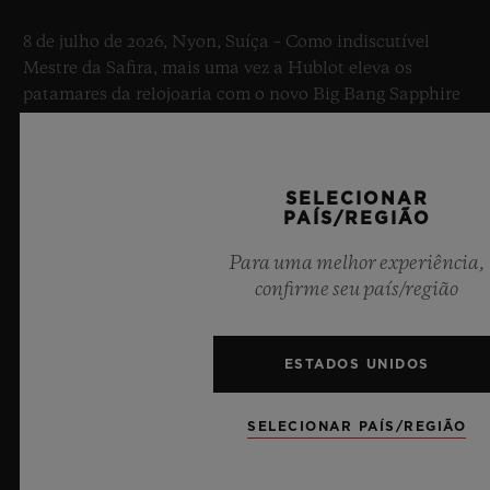
8 de julho de 2026, Nyon, Suíça – Como indiscutível
Mestre da Safira, mais uma vez a Hublot eleva os
patamares da relojoaria com o novo Big Bang Sapphire
Sky Blue. Confeccionado em safira com uma
transparência azul celeste cativante, esta edição
limitada de 100 peças combina mecanismos de ponta.
SELECIONAR
Equipado com o inovador calibre de manufatura
PAÍS/REGIÃO
própria Meca-10, este relógio é uma prova do domínio
da Hublot sobre materiais revolucionários e designs
Para uma melhor experiência,
excepcionais, evocando a sensação de infinito do céu
confirme seu país/região
do verão.
SAIBA MAIS
ESTADOS UNIDOS
SELECIONAR PAÍS/REGIÃO