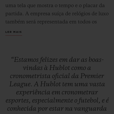
uma tela que mostra
o tempo
e o
placar da
partida
. A empresa suíça de relógios de luxo
também será representada em todos os
jogos através da placa de arbitragem na
LER MAIS
forma do icônico Hublot Big Bang Unico
erguida pelo quarto juiz para mostrar o
tempo
de acréscimo
e as substituições. Os
“Estamos
felizes
em
dar
as
boas-
árbitros da Premier League também vão
vindas
à
Hublot
como
a
marcar o tempo com luxuosos relógios de
cronometrista
oficial
da
Premier
pulso Hublot Big Bang
, que apresenta a
League.
A
Hublot
tem
uma
vasta
tecnologia de linha do gol. Entre as
experiência
em
cronometrar
partidas, a Hublot aparecerá em todas as
esportes,
especialmente
o
futebol,
e
é
plataformas digitais da Premier League.
conhecida
por
estar
na
vanguarda