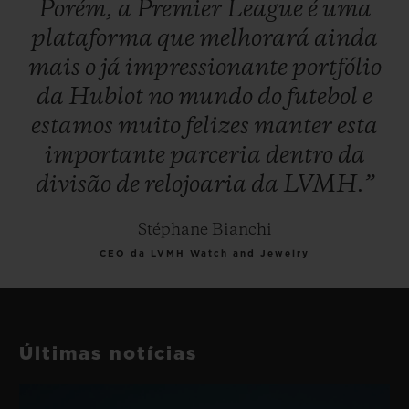
Porém,
a
Premier
League
é
uma
plataforma
que
melhorará
ainda
mais
o
já
impressionante
portfólio
da
Hublot
no
mundo
do
futebol
e
estamos
muito
felizes
manter
esta
importante
parceria
dentro
da
divisão
de
relojoaria
da
LVMH.”
Stéphane Bianchi
CEO da LVMH Watch and Jewelry
Últimas notícias