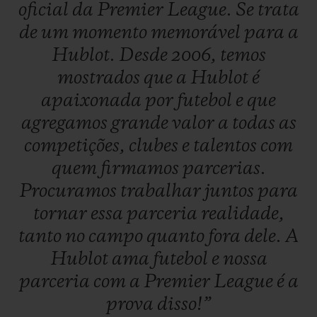
oficial
da
Premier
League.
Se
trata
de
um
momento
memorável
para
a
Hublot.
Desde
2006,
temos
mostrados
que
a
Hublot
é
apaixonada
por
futebol
e
que
agregamos
grande
valor
a
todas
as
competições,
clubes
e
talentos
com
quem
firmamos
parcerias.
Procuramos
trabalhar
juntos
para
tornar
essa
parceria
realidade,
tanto
no
campo
quanto
fora
dele.
A
Hublot
ama
futebol
e
nossa
parceria
com
a
Premier
League
é
a
prova
disso!”