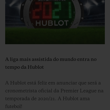
BIG BANG
BIG BANG
SPIRIT OF BIG
SUMMER MULTI-
PEACH CERAMIC
ESSENTIAL T
COLORED CERAMIC
EXCLUSIVID
ONLINE
SERVIÇIOS EXCLUSIVOS
GARANTIA 5+5
HUBLOTISTA E GARANTIA ESTENDIDA
A liga mais assistida do mundo entra no
tempo da Hublot
ENTREGA PROGRAMADA
A Hublot está feliz em anunciar que será a
ENTREGA E DEVOLUÇÕES DE CORTESIA
cronometrista oficial da Premier League
na
PAGAMENTO SEGURO
temporada de 2020/21. A Hublot ama
futebol!
EMBALAGEM DE PRESENTES