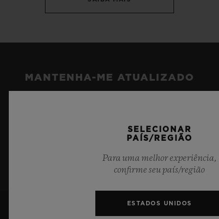
MANTENHA-ME ATUALIZADO
Desejo manter-me atualizado com as
últimas notícias da Hublot.
SELECIONAR
PAÍS/REGIÃO
INSCREVA-SE
Para uma melhor experiência,
confirme seu país/região
ESTADOS UNIDOS