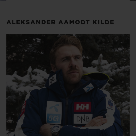
BIG BANG
BIG BANG
SPIRIT OF BIG
SUMMER MULTI-
PEACH CERAMIC
ESSENTIAL T
COLORED CERAMIC
EXCLUSIVID
ALEKSANDER AAMODT KILDE
ONLINE
SERVIÇIOS EXCLUSIVOS
GARANTIA 5+5
HUBLOTISTA E GARANTIA ESTENDIDA
ENTREGA PROGRAMADA
ENTREGA E DEVOLUÇÕES DE CORTESIA
PAGAMENTO SEGURO
EMBALAGEM DE PRESENTES