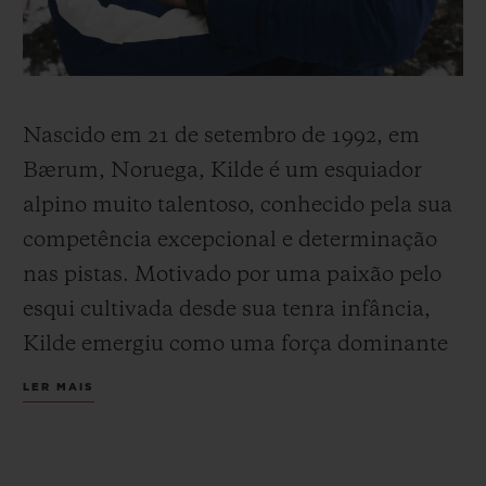
Nascido em 21 de setembro de 1992, em
CONTATO
Bærum, Noruega, Kilde é um esquiador
alpino muito talentoso, conhecido pela sua
competência excepcional e determinação
nas pistas. Motivado por uma paixão pelo
esqui cultivada desde sua tenra infância,
Kilde emergiu como uma força dominante
ENCONTRAR UMA BOUTIQU
no mundo do esqui alpino.
LER MAIS