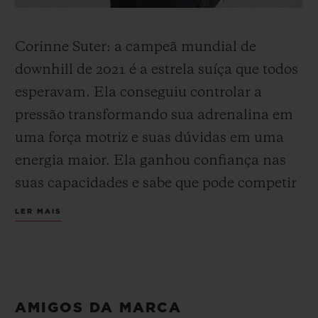
Corinne Suter: a campeã mundial de
downhill de 2021 é a estrela suíça que todos
esperavam. Ela conseguiu controlar a
pressão transformando sua adrenalina em
uma força motriz e suas dúvidas em uma
energia maior. Ela ganhou confiança nas
suas capacidades e sabe que pode competir
com os melhores, o que mudou sua
LER MAIS
perspectiva. Ela encontrou o equilíbrio e se
tornou a melhor especialista em velocidade
do mundo.
AMIGOS DA MARCA