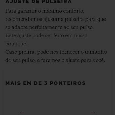
Aprox. 48 Horas
AJUSTE DE PULSEIRA
FECHO
Para garantir o máximo conforto,
Fecho-fivela dobrável especial em titânio e titânio
recomendamos ajustar a pulseira para que
banhado em preto
se adapte perfeitamente ao seu pulso.
Este ajuste pode ser feito em nossa
boutique.
Caso prefira, pode nos fornecer o tamanho
do seu pulso, e faremos o ajuste para você.
MAIS EM DE 3 PONTEIROS