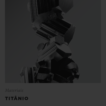
Com uma sobriedade atemporal, os Classic
Fusion Original comemoram esta jovem
maturidade,
Materiais
TITÂNIO