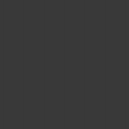
BIG BANG
BIG BANG
SPIRIT OF BIG
SUMMER MULTI-
PEACH CERAMIC
ESSENTIAL T
COLORED CERAMIC
EXCLUSIVID
ONLINE
SERVIÇIOS EXCLUSIVOS
GARANTIA 5+5
HUBLOTISTA E GARANTIA ESTENDIDA
ENTREGA PROGRAMADA
ENTREGA E DEVOLUÇÕES DE CORTESIA
PAGAMENTO SEGURO
EMBALAGEM DE PRESENTES