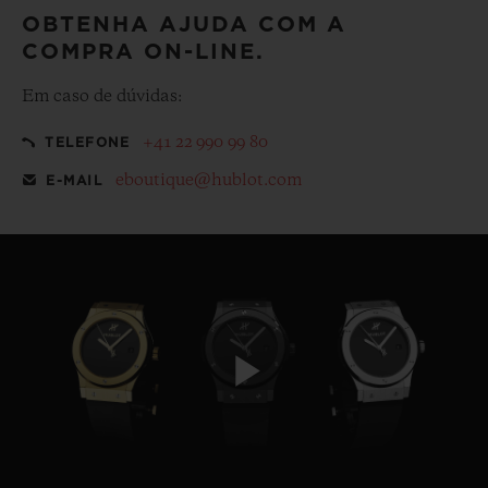
OBTENHA AJUDA COM A
COMPRA ON-LINE.
Em caso de dúvidas:
+41 22 990 99 80
TELEFONE
eboutique@hublot.com
E-MAIL
Play