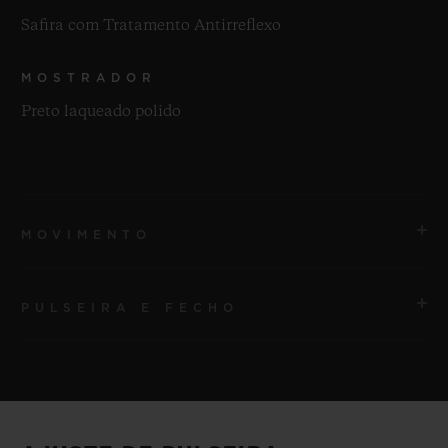
Safira com Tratamento Antirreflexo
MOSTRADOR
Preto laqueado polido
MOVIMENTO
PULSEIRA E FECHO
MOVIMENTO
HUB1110 Movimento de corda automática
PULSEIRA
RESERVA DE MARCHA
Pulseira em borracha lisa preta