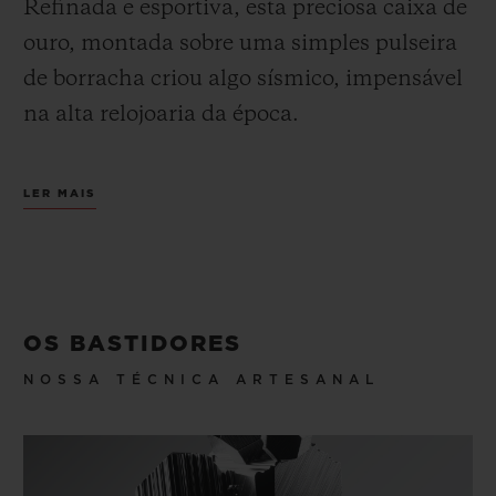
Refinada e esportiva, esta preciosa caixa de
ouro, montada sobre uma simples pulseira
de borracha criou algo sísmico, impensável
na alta relojoaria da época.
Ao seduzir um público de conhecedores que
LER MAIS
buscam produtos de relojoaria
diversificados, ele marca o ponto de partida
de uma dinâmica visionária incansável que
se inspira na audácia. Uma visão que
OS BASTIDORES
inspira a Casa em todos os seus
NOSSA TÉCNICA ARTESANAL
desenvolvimentos, suas criações, suas
parcerias.