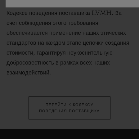
основополагающие принципы, изложенные в
Кодексе поведения поставщика LVMH. За
счет соблюдения этого требования
обеспечивается применение наших этических
стандартов на каждом этапе цепочки создания
стоимости, гарантируя неукоснительную
добросовестность в рамках всех наших
взаимодействий.
ПЕРЕЙТИ К КОДЕКСУ
ПОВЕДЕНИЯ ПОСТАВЩИКА