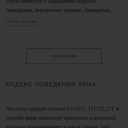
стало известно о нарушении Кодекса
поведения, внутренних правил, принципов,
политик и/или применимого законодательства
УЗНАТЬ БОЛЬШЕ
и подзаконных нормативных актов, может
поделиться своими опасениями и/или
попросить совета.
ПОДРОБНЕЕ
КОДЕКС ПОВЕДЕНИЯ ЛВМХ
Являясь гордым членом LVMH, HUBLOT в
полной мере реализует принципы и ценности,
которых придерживается наша группа. Нас