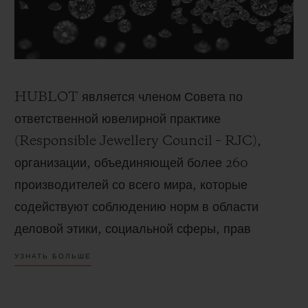
ПОДАРОЧНЫЙ ЧЕХОЛ
HUBLOT является членом Совета по
КОНТАКТЫ
ответственной ювелирной практике
(Responsible Jewellery Council – RJC),
организации, объединяющей более 260
производителей со всего мира, которые
содействуют соблюдению норм в области
деловой этики, социальной сферы, прав
НАЙТИ БУТИК
человека и ответственного
УЗНАТЬ БОЛЬШЕ
природопользования на всем протяжении
цепочки поставок алмазов и золота – от добычи