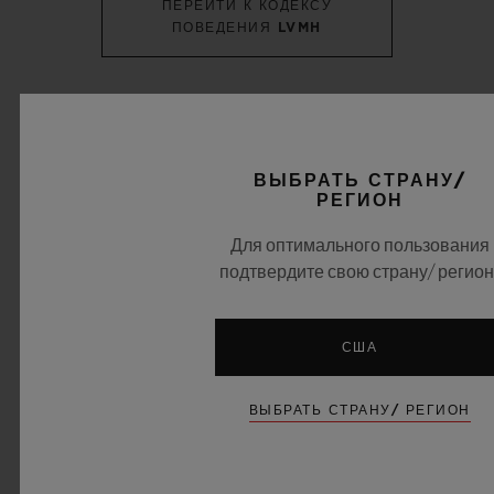
ПЕРЕЙТИ К КОДЕКСУ
ПОВЕДЕНИЯ LVMH
КОДЕКС ПОВЕДЕНИЯ
ПОСТАВЩИКА
ВЫБРАТЬ СТРАНУ/
РЕГИОН
Для оптимального пользования
На пути к этичной цепочке создания стоимости:
подтвердите свою страну/ регион
наш Кодекс поведения для поставщиков
Приверженность Hublot принципам этичного и
США
ответственного ведения бизнеса выходит
далеко за рамки наших внутренних операций.
ВЫБРАТЬ СТРАНУ/ РЕГИОН
Мы следим за тем, чтобы наши поставщики и
деловые партнеры разделяли наши