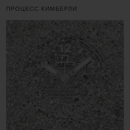
до розничной торговли. Совет разработал
ПРОЦЕСС КИМБЕРЛИ
систему сертификации членов RJC, которая
распространяется на все компании,
участвующие в цепочке поставки ювелирных
изделий из золота и бриллиантов. Для
получения статуса сертифицированного члена
RJC все коммерческие члены должны пройти
аттестацию на соответствие кодексу деловой
практики RJC, которую проводят
аккредитованные внешние аудиторы.