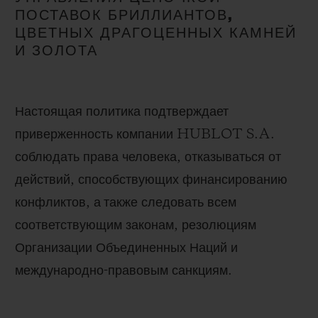
экспортом неограненных алмазов, а также
ПОСТАВОК БРИЛЛИАНТОВ,
ЦВЕТНЫХ ДРАГОЦЕННЫХ КАМНЕЙ
полную отслеживаемость цепочки – от места
И ЗОЛОТА
добычи минерального сырья до места продажи
готовых изделий.
Настоящая политика подтверждает
приверженность компании HUBLOT S.A.
соблюдать права человека, отказываться от
действий, способствующих финансированию
конфликтов, а также следовать всем
соответствующим законам, резолюциям
Организации Объединенных Наций и
международно-правовым санкциям.