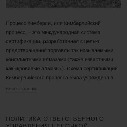
Процесс Кимберли, или Кимберлийский
процесс, – это международная система
сертификации, разработанная с целью
предотвращения торговли так называемыми
конфликтными алмазами (также известными
как «кровавые алмазы»). Схема сертификации
Кимберлийского процесса была учреждена в
2003 году как инструмент по пресечению
УЗНАТЬ БОЛЬШЕ
финансирования вооруженных конфликтов за
счет продажи алмазов. Она предъявляет
строгие требования к участникам, в частности
ПОЛИТИКА ОТВЕТСТВЕННОГО
государственный надзор за импортом и
УПРАВЛЕНИЯ ЦЕПОЧКОЙ