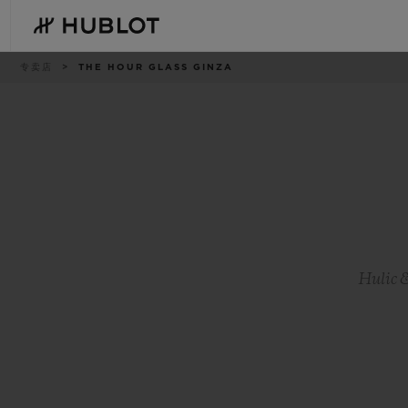
Skip
to
main
content
痕
专卖店
THE HOUR GLASS GINZA
迹
最近搜索
新品腕表
无最近搜索记录
Hulic 
BIG BANG系列