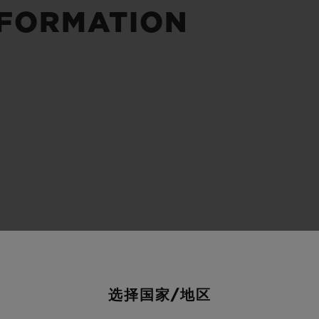
桃粉色陶瓷
ESSENTIAL灰褐
RELOADE
NFORMATION
在线专售
TA
预期交付
免费配送与退换货
安全支付
礼品
长质
查找专卖店
选择国家/地区