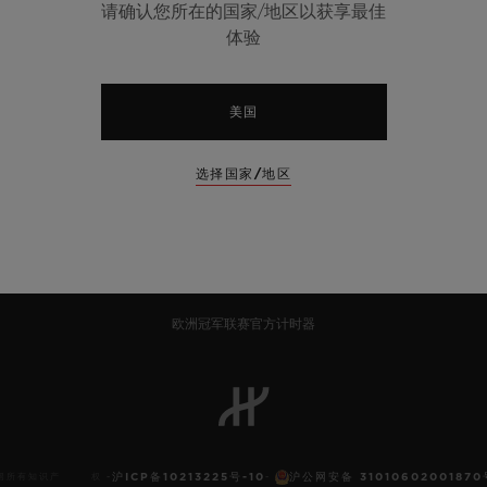
请确认您所在的国家/地区以获享最佳
体验
美国
选择国家/地区
6
欧洲冠军联赛官方计时器
沪ICP备10213225号-10
沪公网安备 31010602001870
 保留所有知识产 权 -
-