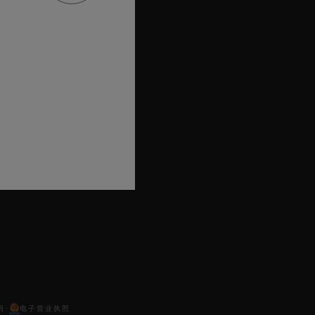
号
电子营业执照
-