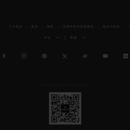
工作机会
媒体
隐私
法律声明与使用条款
条款与条件
中文
希腊
关注宇舶表微信公众号,了解更多详情
见
下
方
二
维
码