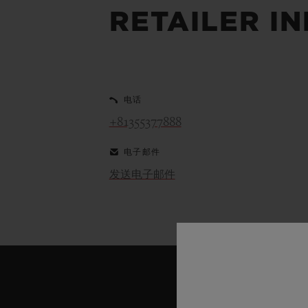
夏日多彩陶瓷
RETAILER I
专属服务
电话
5+5 质保
加入HUBLOTIS
+81355377888
俱乐部，即可延
保
电子邮件
发送电子邮件
联系我们